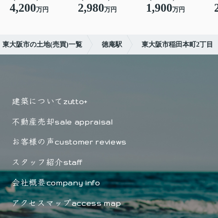
4,200
2,980
1,900
万円
万円
万円
東大阪市の土地(売買)一覧
徳庵駅
東大阪市稲田本町2丁目
建築について
zutto+
不動産売却
sale appraisal
お客様の声
customer reviews
スタッフ紹介
staff
会社概要
company info
アクセスマップ
access map