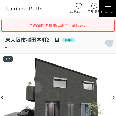
お気に入り
閲覧履歴
menu
この物件の募集は終了しました。
東大阪市稲田本町2丁目
募集0
-
1
/
7