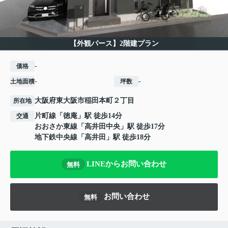
【外観パース】2階建プラン
-
価格
-
-
土地面積
坪数
大阪府
東大阪市
稲田本町
２丁目
所在地
片町線
「
徳庵
」駅 徒歩14分
交通
おおさか東線
「
高井田中央
」駅 徒歩17分
地下鉄中央線
「
高井田
」駅 徒歩18分
LINEからお問い合わせ
無料
お問い合わせ
無料