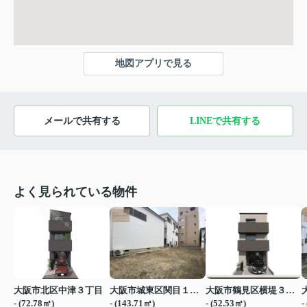
地図アプリで見る
メールで共有する
LINEで共有する
よく見られている物件
大阪市北区中津３丁目
大阪市城東区関目１丁目
大阪市鶴見区横堤３丁目
- (72.78㎡)
- (143.71㎡)
- (52.53㎡)
-