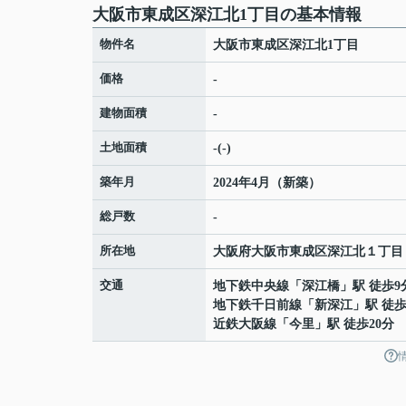
大阪市東成区深江北1丁目の基本情報
物件名
大阪市東成区深江北1丁目
価格
-
建物面積
-
土地面積
-(-)
築年月
2024年4月（新築）
総戸数
-
所在地
大阪府
大阪市東成区
深江北
１丁目
交通
地下鉄中央線
「
深江橋
」駅 徒歩9
地下鉄千日前線
「
新深江
」駅 徒歩
近鉄大阪線
「
今里
」駅 徒歩20分