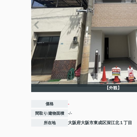
【外観】
価格
-
間取り/建物面積
-/-
所在地
大阪府
大阪市東成区
深江北
１丁目