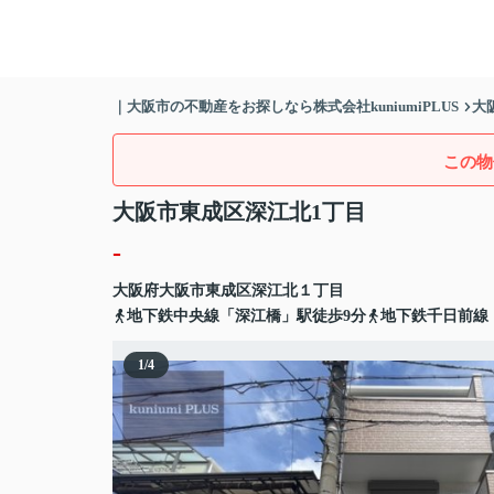
｜大阪市の不動産をお探しなら株式会社kuniumiPLUS
大
この物
大阪市東成区深江北1丁目
-
大阪府
大阪市東成区
深江北
１丁目
地下鉄中央線「深江橋」駅徒歩9分
地下鉄千日前線
1
/
4