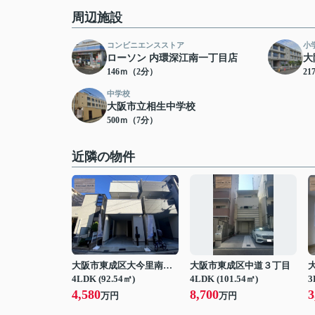
周辺施設
コンビニエンスストア
小
ローソン 内環深江南一丁目店
大
146ｍ（2分）
2
中学校
大阪市立相生中学校
500ｍ（7分）
近隣の物件
大阪市東成区大今里南２丁目
大阪市東成区中道３丁目
4LDK (92.54㎡)
4LDK (101.54㎡)
3
4,580
8,700
3
万円
万円