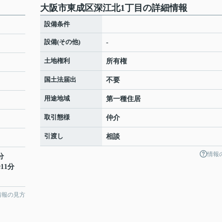
大阪市東成区深江北1丁目の詳細情報
設備条件
設備(その他)
-
土地権利
所有権
国土法届出
不要
用途地域
第一種住居
取引態様
仲介
引渡し
相談
情報
分
11分
情報の見方