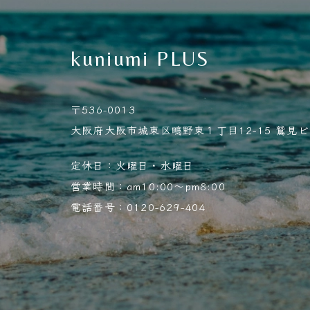
kuniumi PLUS
〒536-0013
大阪府大阪市城東区鴫野東１丁目12-15 鷲見ビル
定休日：火曜日・水曜日
営業時間：am10:00～pm8:00
電話番号：0120-629-404