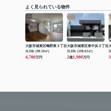
よく見られている物件
大阪市城東区鴫野東３丁目
大阪市城東区東中浜３丁目
3LDK (98.10㎡)
3LDK (190.63㎡)
3
4,780
2
1,980
3
万円
億
万円