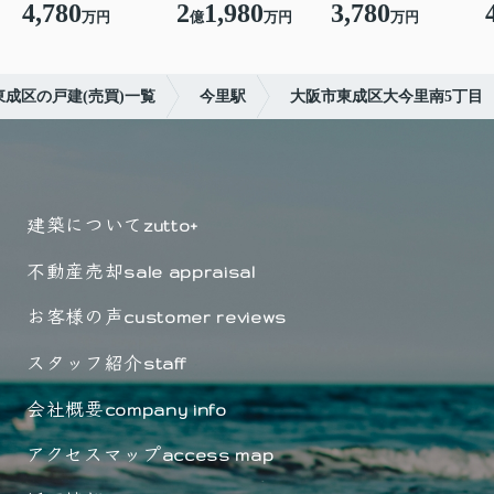
4,780
2
1,980
3,780
万円
億
万円
万円
東成区の戸建(売買)一覧
今里駅
大阪市東成区大今里南5丁目
建築について
zutto+
不動産売却
sale appraisal
お客様の声
customer reviews
スタッフ紹介
staff
会社概要
company info
アクセスマップ
access map