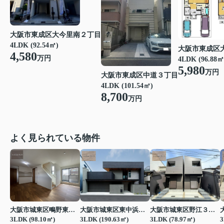
大阪市東成区大今里南２丁目
4LDK (92.54㎡)
大阪市東成区
4,580
万円
4LDK (96.88㎡
5,980
万円
大阪市東成区中道３丁目
4LDK (101.54㎡)
8,700
万円
よく見られている物件
大阪市城東区鴫野東３丁目
大阪市城東区東中浜３丁目
大阪市城東区野江３丁目
3LDK (98.10㎡)
3LDK (190.63㎡)
3LDK (78.97㎡)
3