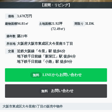
【居間・リビング】
3,670万円
価格
94.81㎡
21.92坪
3LDK
建物面積
土地面積
間取り
(72.49㎡)
築21年
築年数
大阪府
大阪市東成区
大今里南
５丁目
所在地
近鉄大阪線
「
今里
」駅 徒歩6分
交通
地下鉄千日前線
「
新深江
」駅 徒歩6分
地下鉄千日前線
「
小路
」駅 徒歩9分
LINEからお問い合わせ
無料
お問い合わせ
無料
大阪市東成区大今里南5丁目の販売中物件