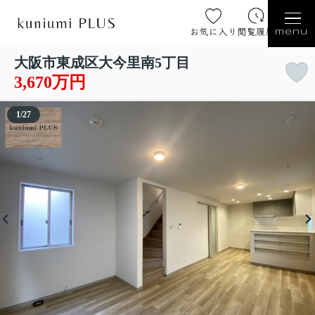
お気に入り
閲覧履歴
menu
大阪市東成区大今里南5丁目
3,670万円
1
/
27