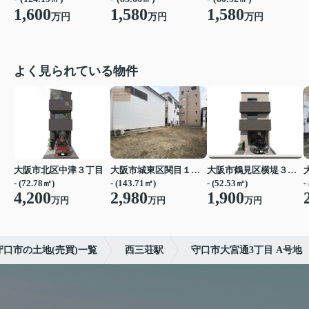
1,600
1,580
1,580
万円
万円
万円
よく見られている物件
大阪市北区中津３丁目
大阪市城東区関目１丁目
大阪市鶴見区横堤３丁目
- (72.78㎡)
- (143.71㎡)
- (52.53㎡)
-
4,200
2,980
1,900
万円
万円
万円
守口市の土地(売買)一覧
西三荘駅
守口市大宮通3丁目 A号地