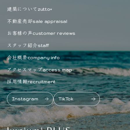
建築について
zutto+
不動産売却
sale appraisal
お客様の声
customer reviews
スタッフ紹介
staff
会社概要
company info
アクセスマップ
access map
採用情報
recruitment
Instagram
TikTok