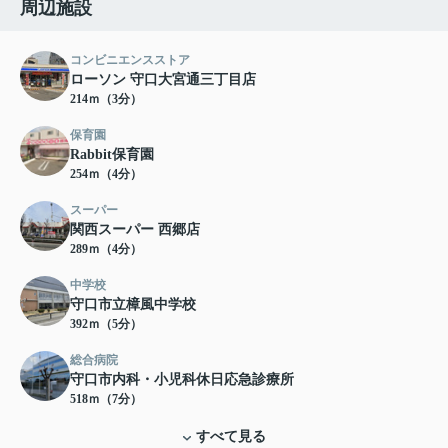
周辺施設
コンビニエンスストア
ローソン 守口大宮通三丁目店
214ｍ（3分）
保育園
Rabbit保育園
254ｍ（4分）
スーパー
関西スーパー 西郷店
289ｍ（4分）
中学校
守口市立樟風中学校
392ｍ（5分）
総合病院
守口市内科・小児科休日応急診療所
518ｍ（7分）
すべて見る