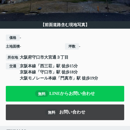
【前面道路含む現地写真】
-
価格
-
-
土地面積
坪数
大阪府
守口市
大宮通
３丁目
所在地
京阪本線
「
西三荘
」駅 徒歩15分
交通
京阪本線
「
守口市
」駅 徒歩18分
大阪モノレール本線
「
門真市
」駅 徒歩19分
LINEからお問い合わせ
無料
お問い合わせ
無料