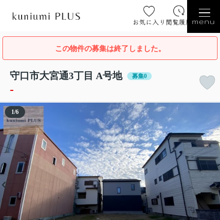
お気に入り
閲覧履歴
menu
この物件の募集は終了しました。
守口市大宮通3丁目 A号地
募集0
-
1
/
6