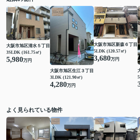
大阪市旭区新森６丁目
大阪市旭区清水５丁目
5LDK (120.57㎡)
3SLDK (161.75㎡)
3,680
5,980
万円
万円
大阪市旭区生江３丁目
5
3LDK (121.90㎡)
4,280
万円
よく見られている物件