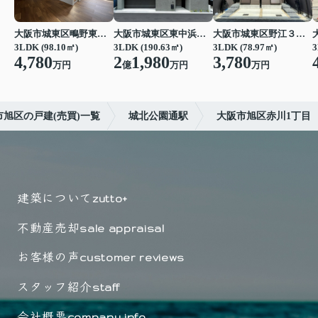
大阪市城東区鴫野東３丁目
大阪市城東区東中浜３丁目
大阪市城東区野江３丁目
3LDK (98.10㎡)
3LDK (190.63㎡)
3LDK (78.97㎡)
3
4,780
2
1,980
3,780
万円
億
万円
万円
市旭区の戸建(売買)一覧
城北公園通駅
大阪市旭区赤川1丁目
建築について
zutto+
不動産売却
sale appraisal
お客様の声
customer reviews
スタッフ紹介
staff
会社概要
company info