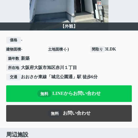
【外観】
-
価格
-
-(-)
3LDK
建物面積
土地面積
間取り
新築
築年数
大阪府
大阪市旭区
赤川
１丁目
所在地
おおさか東線
「
城北公園通
」駅 徒歩6分
交通
LINEからお問い合わせ
無料
お問い合わせ
無料
周辺施設