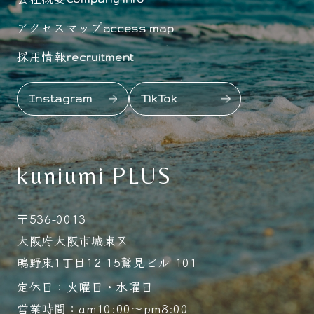
アクセスマップ
access map
採用情報
recruitment
Instagram
TikTok
kuniumi PLUS
〒536-0013
大阪府大阪市城東区
鴫野東1丁目12-15鷲見ビル 101
定休日：火曜日・水曜日
営業時間：am10:00～pm8:00