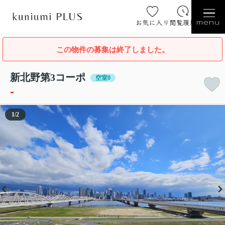
お気に入り
閲覧履歴
menu
この物件の募集は終了しました。
新北野第3コーポ
空室0
-
1
/
2