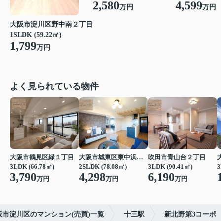
2,580
4,599
万円
万円
大阪市淀川区野中南２丁目
1SLDK (59.22㎡)
1,799
万円
よく見られている物件
大阪市鶴見区緑１丁目
大阪市城東区東中浜６丁目
吹田市青山台２丁目
3LDK (66.78㎡)
2SLDK (78.08㎡)
3LDK (90.41㎡)
3
3,790
4,298
6,190
万円
万円
万円
阪市淀川区のマンション(売買)一覧
十三駅
新北野第3コーポ