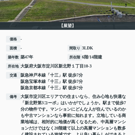
【展望】
-
価格
-
3LDK
面積
間取り
築47年
6階/14階建
築年数
所在階
大阪府
大阪市淀川区
新北野
１丁目10-3
所在地
阪急神戸本線
「
十三
」駅 徒歩7分
交通
阪急宝塚本線
「
十三
」駅 徒歩7分
阪急京都本線
「
十三
」駅 徒歩7分
大阪市淀川区エリアでの住まいなら、住み心地も快適な
備考
「新北野第3コーポ」はいかがでしょうか。駅まで徒歩7
分の物件です。マンションにどんな人が住んでいるのか
も中古マンションなら事前に知れます。立地している商
業地域は、相対的に地価が高くなるため、中高層マンシ
ョンだけではなく20階建て以上の高層マンションも数多
く建設されている地域です。より良い暮らしができるよ