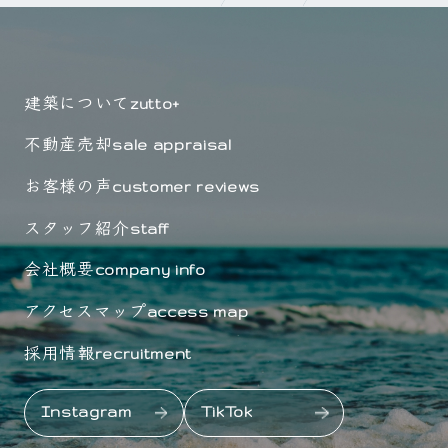
建築について
zutto+
不動産売却
sale appraisal
お客様の声
customer reviews
スタッフ紹介
staff
会社概要
company info
アクセスマップ
access map
採用情報
recruitment
Instagram
TikTok