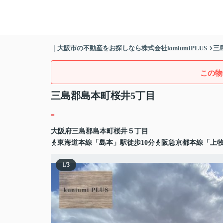
｜大阪市の不動産をお探しなら株式会社kuniumiPLUS
三
この物
三島郡島本町桜井5丁目
-
大阪府
三島郡島本町
桜井
５丁目
東海道本線「島本」駅徒歩10分
阪急京都本線「上牧
1
/
3