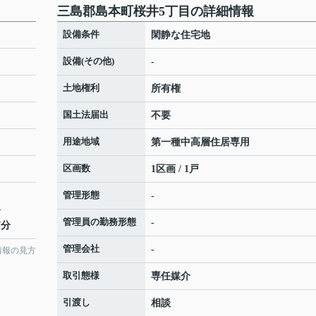
三島郡島本町桜井5丁目の詳細情報
設備条件
閑静な住宅地
設備(その他)
-
土地権利
所有権
国土法届出
不要
用途地域
第一種中高層住居専用
区画数
1区画 / 1戸
管理形態
-
分
管理員の勤務形態
-
7分
管理会社
-
情報の見方
取引態様
専任媒介
引渡し
相談