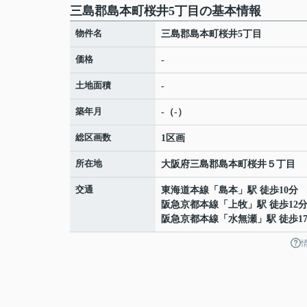
三島郡島本町桜井5丁目の基本情報
物件名
三島郡島本町桜井5丁目
価格
-
土地面積
-
築年月
-（-）
総区画数
1区画
所在地
大阪府
三島郡島本町
桜井
５丁目
交通
東海道本線
「
島本
」駅 徒歩10分
阪急京都本線
「
上牧
」駅 徒歩12
阪急京都本線
「
水無瀬
」駅 徒歩1