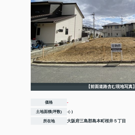
【前面道路含む現地写真
価格
-
土地面積(坪数)
-(-)
所在地
大阪府
三島郡島本町
桜井
５丁目