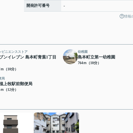
開発許可番号
-
情報
ンビニエンスストア
幼稚園
ブンイレブン 島本町青葉1丁目
島本町立第一幼稚園
764ｍ（10分）
47ｍ（10分）
便局
槻上牧駅前郵便局
44ｍ（12分）