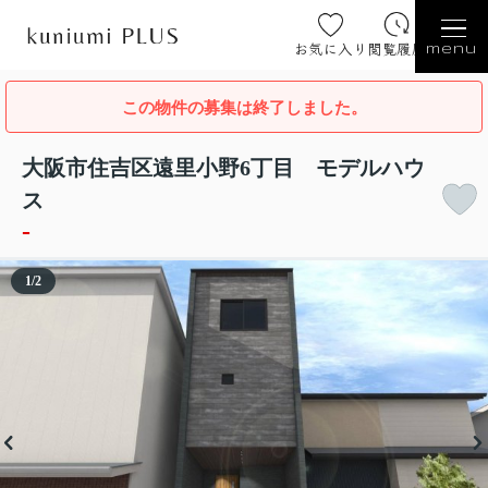
お気に入り
閲覧履歴
menu
この物件の募集は終了しました。
大阪市住吉区遠里小野6丁目 モデルハウ
ス
-
1
/
2