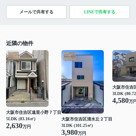
メールで共有する
LINEで共有する
近隣の物件
大阪市住吉
3LDK (80.7
4,580
万
大阪市住吉区遠里小野７丁目
5LDK (83.16㎡)
大阪市住吉区清水丘２丁目
2,630
3LDK (101.25㎡)
万円
3,980
万円