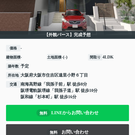
【外観パース】完成予想
-
価格
-
-(-)
4LDK
建物面積
土地面積
間取り
予定
築年数
大阪府
大阪市住吉区
遠里小野
６丁目
所在地
南海高野線
「
我孫子前
」駅 徒歩8分
交通
阪堺電軌阪堺線
「
我孫子道
」駅 徒歩10分
阪和線
「
杉本町
」駅 徒歩16分
LINEからお問い合わせ
無料
お問い合わせ
無料