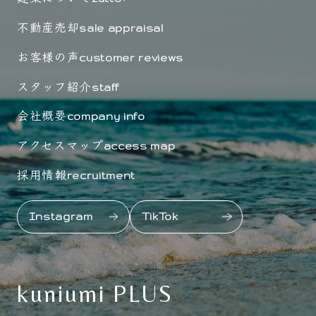
不動産売却
sale appraisal
お客様の声
customer reviews
スタッフ紹介
staff
会社概要
company info
アクセスマップ
access map
採用情報
recruitment
Instagram
TikTok
kuniumi PLUS