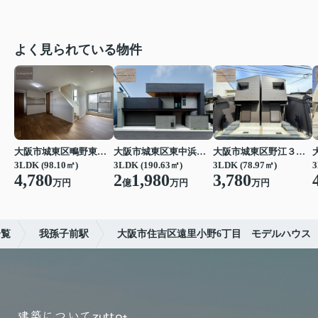
よく見られている物件
大阪市城東区鴫野東３丁目
大阪市城東区東中浜３丁目
大阪市城東区野江３丁目
3LDK (98.10㎡)
3LDK (190.63㎡)
3LDK (78.97㎡)
3
4,780
2
1,980
3,780
万円
億
万円
万円
一覧
我孫子前駅
大阪市住吉区遠里小野6丁目 モデルハウス
建築について
zutto+