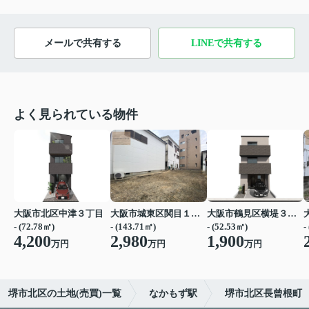
メールで共有する
LINEで共有する
よく見られている物件
大阪市北区中津３丁目
大阪市城東区関目１丁目
大阪市鶴見区横堤３丁目
- (72.78㎡)
- (143.71㎡)
- (52.53㎡)
-
4,200
2,980
1,900
万円
万円
万円
堺市北区の土地(売買)一覧
なかもず駅
堺市北区長曾根町