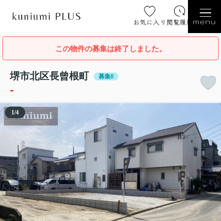
お気に入り
閲覧履歴
menu
この物件の募集は終了しました。
堺市北区長曾根町
募集0
-
1
/
4