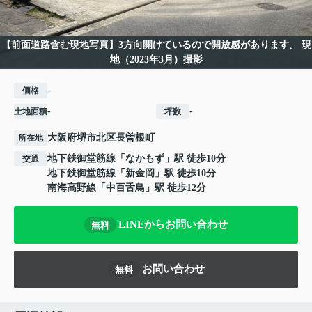
【前面道路含む現地写真】3方向開けているので開放感があります。 現
地（2023年3月）撮影
-
価格
-
-
土地面積
坪数
大阪府
堺市北区
長曽根町
所在地
地下鉄御堂筋線
「
なかもず
」駅 徒歩10分
交通
地下鉄御堂筋線
「
新金岡
」駅 徒歩10分
南海高野線
「
中百舌鳥
」駅 徒歩12分
LINEからお問い合わせ
無料
お問い合わせ
無料