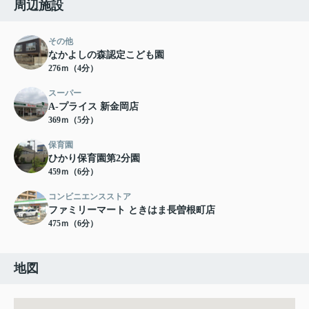
周辺施設
その他
なかよしの森認定こども園
276ｍ（4分）
スーパー
A-プライス 新金岡店
369ｍ（5分）
保育園
ひかり保育園第2分園
459ｍ（6分）
コンビニエンスストア
ファミリーマート ときはま長曽根町店
475ｍ（6分）
地図