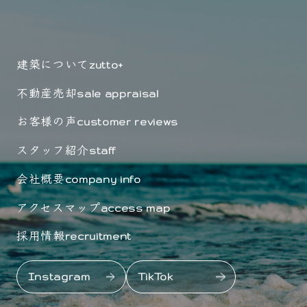
建築について
zutto+
不動産売却
sale appraisal
お客様の声
customer reviews
スタッフ紹介
staff
会社概要
company info
アクセスマップ
access map
採用情報
recruitment
Instagram
TikTok