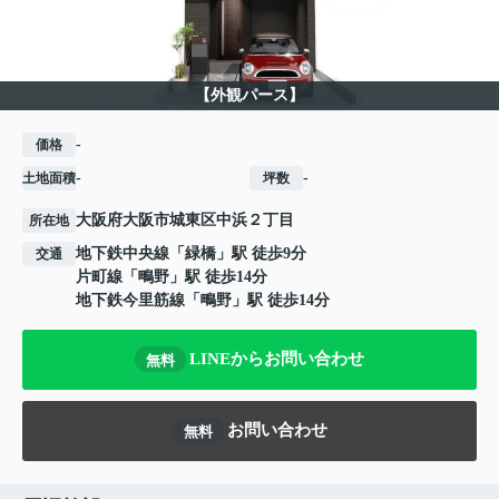
【外観パース】
-
価格
-
-
土地面積
坪数
大阪府
大阪市城東区
中浜
２丁目
所在地
地下鉄中央線
「
緑橋
」駅 徒歩9分
交通
片町線
「
鴫野
」駅 徒歩14分
地下鉄今里筋線
「
鴫野
」駅 徒歩14分
LINEからお問い合わせ
無料
お問い合わせ
無料