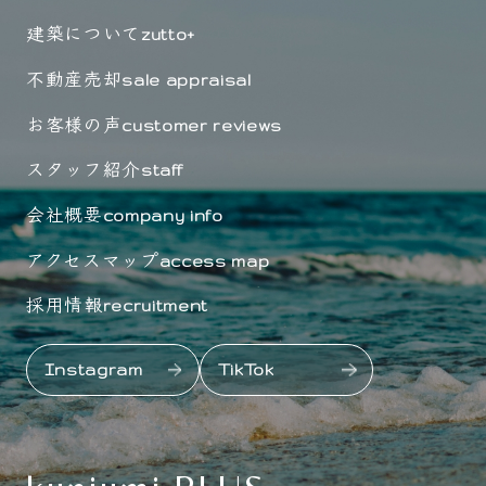
建築について
zutto+
不動産売却
sale appraisal
お客様の声
customer reviews
スタッフ紹介
staff
会社概要
company info
アクセスマップ
access map
採用情報
recruitment
Instagram
TikTok