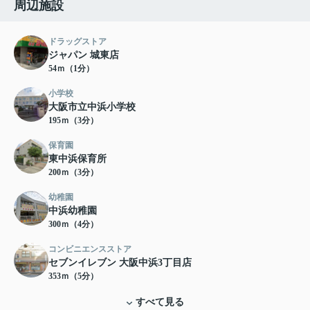
周辺施設
ドラッグストア
ジャパン 城東店
54ｍ（1分）
小学校
大阪市立中浜小学校
195ｍ（3分）
保育園
東中浜保育所
200ｍ（3分）
幼稚園
中浜幼稚園
300ｍ（4分）
コンビニエンスストア
セブンイレブン 大阪中浜3丁目店
353ｍ（5分）
すべて見る