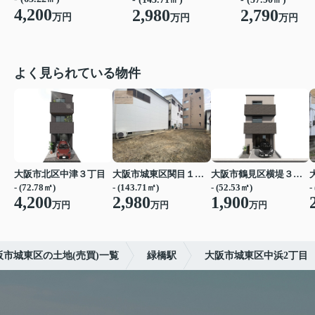
4,200
2,980
2,790
万円
万円
万円
よく見られている物件
大阪市北区中津３丁目
大阪市城東区関目１丁目
大阪市鶴見区横堤３丁目
- (72.78㎡)
- (143.71㎡)
- (52.53㎡)
-
4,200
2,980
1,900
万円
万円
万円
阪市城東区の土地(売買)一覧
緑橋駅
大阪市城東区中浜2丁目