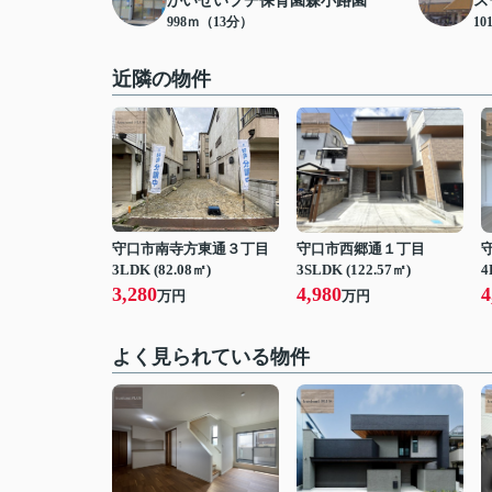
かいせいプチ保育園森小路園
ス
998ｍ（13分）
10
近隣の物件
守口市南寺方東通３丁目
守口市西郷通１丁目
3LDK (82.08㎡)
3SLDK (122.57㎡)
4
3,280
4,980
4
万円
万円
よく見られている物件