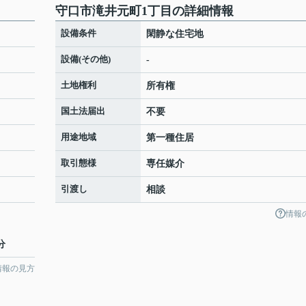
守口市滝井元町1丁目の詳細情報
設備条件
閑静な住宅地
設備(その他)
-
土地権利
所有権
国土法届出
不要
用途地域
第一種住居
取引態様
専任媒介
引渡し
相談
情報
分
情報の見方