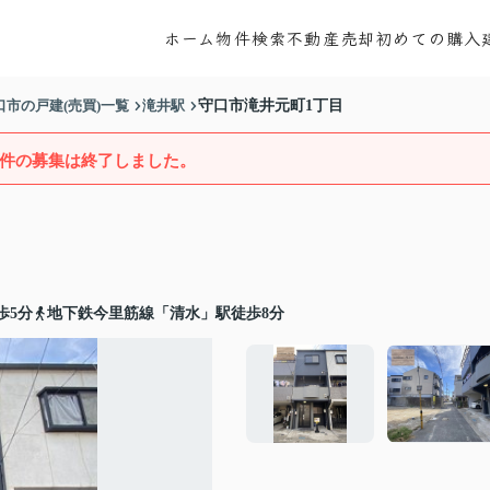
ホーム
物件検索
不動産売却
初めての購入
口市の戸建(売買)一覧
滝井駅
守口市滝井元町1丁目
件の募集は終了しました。
歩5分
地下鉄今里筋線「清水」駅徒歩8分