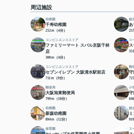
周辺施設
幼稚園
総
千寿幼稚園
あ
252ｍ（4分）
2
コンビニエンスストア
ス
ファミリーマート スバル京阪千林
ス
3
店
300ｍ（4分）
コンビニエンスストア
郵
セブンイレブン 大阪清水駅前店
守
711ｍ（9分）
7
郵便局
小
大阪旭東郵便局
守
799ｍ（10分）
8
幼稚園
総
新森幼稚園
ミ
894ｍ（12分）
9
保育園
ス