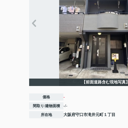
【前面道路含む現地写真
価格
-
間取り/建物面積
-/-
所在地
大阪府
守口市
滝井元町
１丁目