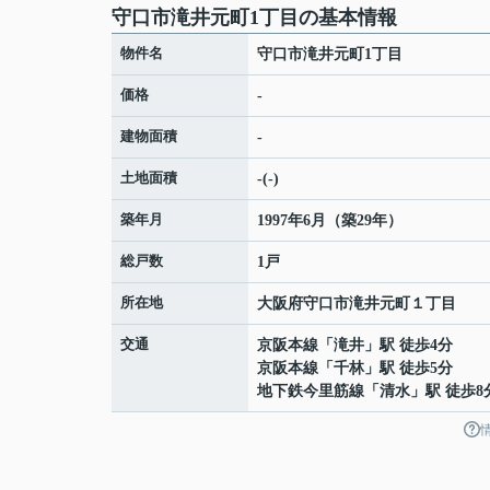
守口市滝井元町1丁目の基本情報
物件名
守口市滝井元町1丁目
価格
-
建物面積
-
土地面積
-(-)
築年月
1997年6月（築29年）
総戸数
1戸
所在地
大阪府
守口市
滝井元町
１丁目
交通
京阪本線
「
滝井
」駅 徒歩4分
京阪本線
「
千林
」駅 徒歩5分
地下鉄今里筋線
「
清水
」駅 徒歩8