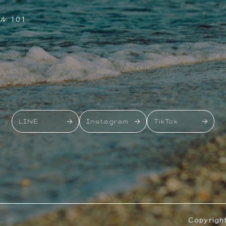
 101
LINE
Instagram
TikTok
Copyrigh