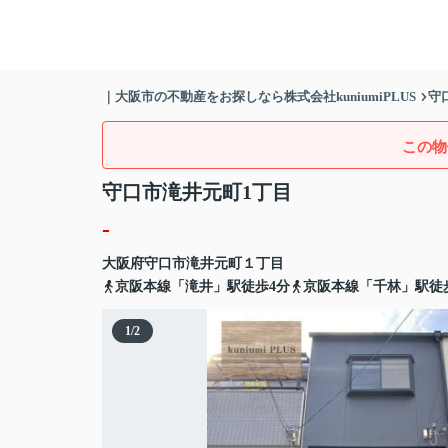
｜大阪市の不動産をお探しなら株式会社kuniumiPLUS
守
この物
守口市滝井元町1丁目
-
大阪府
守口市
滝井元町
１丁目
京阪本線「滝井」駅徒歩4分
京阪本線「千林」駅徒
1
/
2