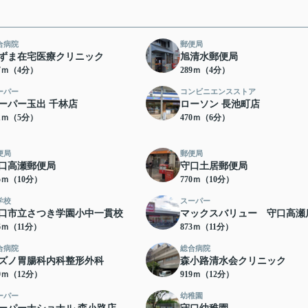
合病院
郵便局
ずま在宅医療クリニック
旭清水郵便局
57ｍ（4分）
289ｍ（4分）
ーパー
コンビニエンスストア
ーパー玉出 千林店
ローソン 長池町店
51ｍ（5分）
470ｍ（6分）
便局
郵便局
口高瀬郵便局
守口土居郵便局
25ｍ（10分）
770ｍ（10分）
学校
スーパー
口市立さつき学園小中一貫校
マックスバリュー 守口高瀬
46ｍ（11分）
873ｍ（11分）
合病院
総合病院
ズノ胃腸科内科整形外科
森小路清水会クリニック
19ｍ（12分）
919ｍ（12分）
ーパー
幼稚園