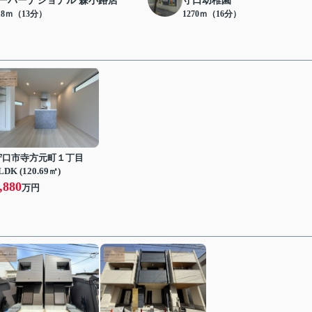
ーパーナショナル 森小路店
守口幼稚園
18ｍ（13分）
1270ｍ（16分）
守口市寺方元町１丁目
LDK (120.69㎡)
,880
万円