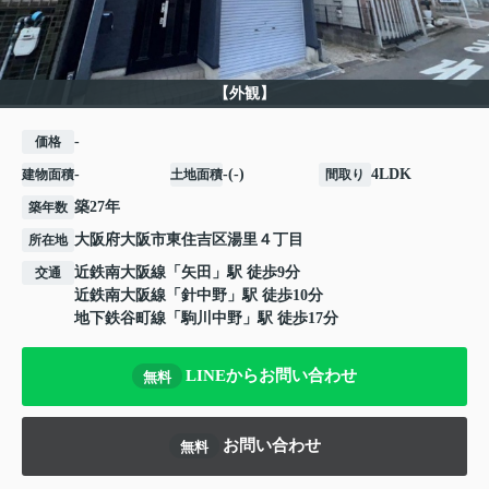
【外観】
-
価格
-
-(-)
4LDK
建物面積
土地面積
間取り
築27年
築年数
大阪府
大阪市東住吉区
湯里
４丁目
所在地
近鉄南大阪線
「
矢田
」駅 徒歩9分
交通
近鉄南大阪線
「
針中野
」駅 徒歩10分
地下鉄谷町線
「
駒川中野
」駅 徒歩17分
LINEからお問い合わせ
無料
お問い合わせ
無料