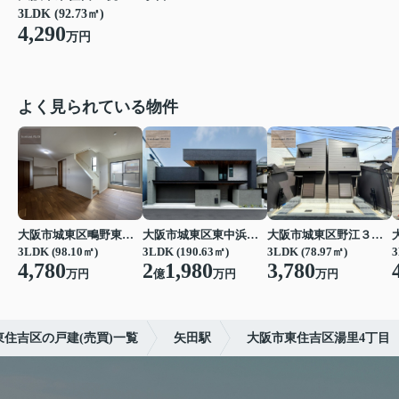
3LDK (92.73㎡)
4,290
万円
よく見られている物件
大阪市城東区鴫野東３丁目
大阪市城東区東中浜３丁目
大阪市城東区野江３丁目
3LDK (98.10㎡)
3LDK (190.63㎡)
3LDK (78.97㎡)
3
4,780
2
1,980
3,780
万円
億
万円
万円
東住吉区の戸建(売買)一覧
矢田駅
大阪市東住吉区湯里4丁目