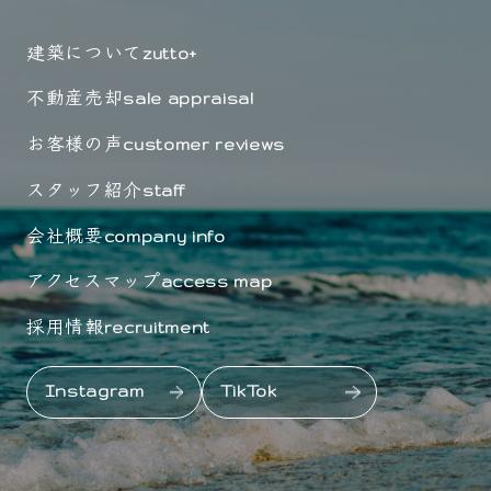
建築について
zutto+
不動産売却
sale appraisal
お客様の声
customer reviews
スタッフ紹介
staff
会社概要
company info
アクセスマップ
access map
採用情報
recruitment
Instagram
TikTok