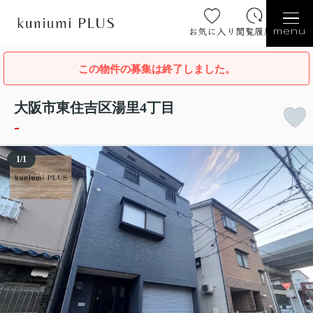
お気に入り
閲覧履歴
menu
この物件の募集は終了しました。
大阪市東住吉区湯里4丁目
-
1
/
1