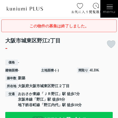
お気に入り
閲覧履歴
menu
この物件の募集は終了しました。
大阪市城東区野江2丁目
-
-
価格
-
-(-)
4LDK
建物面積
土地面積
間取り
新築
築年数
大阪府
大阪市城東区
野江
２丁目
所在地
おおさか東線
「
ＪＲ野江
」駅 徒歩7分
交通
京阪本線
「
野江
」駅 徒歩9分
地下鉄谷町線
「
野江内代
」駅 徒歩10分