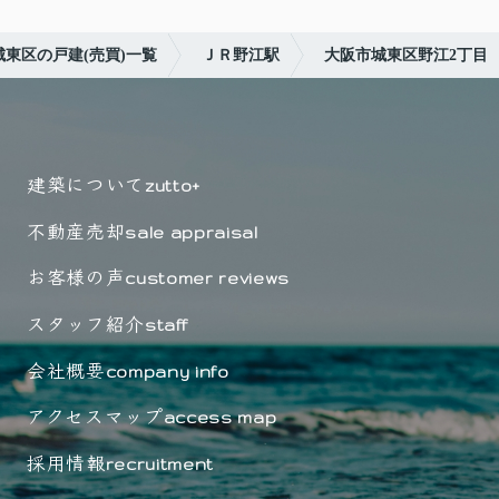
城東区の戸建(売買)一覧
ＪＲ野江駅
大阪市城東区野江2丁目
建築について
zutto+
不動産売却
sale appraisal
お客様の声
customer reviews
スタッフ紹介
staff
会社概要
company info
アクセスマップ
access map
採用情報
recruitment