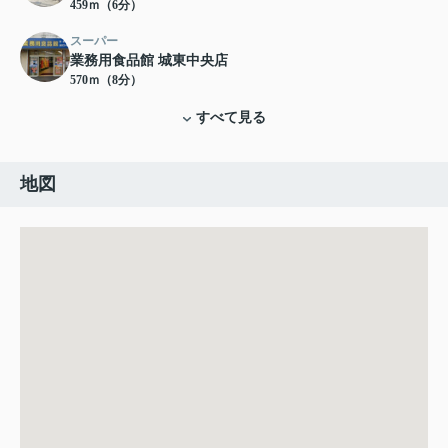
459ｍ（6分）
スーパー
業務用食品館 城東中央店
570ｍ（8分）
すべて見る
地図