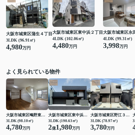
大阪市城東区東中浜２丁目
大阪市城東区永
大阪市城東区蒲生４丁目
4LDK (102.06㎡)
4LDK (99.31㎡)
3LDK (96.91㎡)
4,480
3,998
4,980
万円
万円
万円
よく見られている物件
大阪市城東区鴫野東３丁目
大阪市城東区東中浜３丁目
大阪市城東区野江３丁目
3LDK (98.10㎡)
3LDK (190.63㎡)
3LDK (78.97㎡)
3
4,780
2
1,980
3,780
万円
億
万円
万円