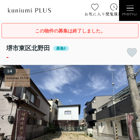
お気に入り
閲覧履歴
menu
この物件の募集は終了しました。
堺市東区北野田
募集0
-
1
/
4