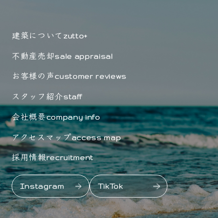
建築について
zutto+
不動産売却
sale appraisal
お客様の声
customer reviews
スタッフ紹介
staff
会社概要
company info
アクセスマップ
access map
採用情報
recruitment
Instagram
TikTok