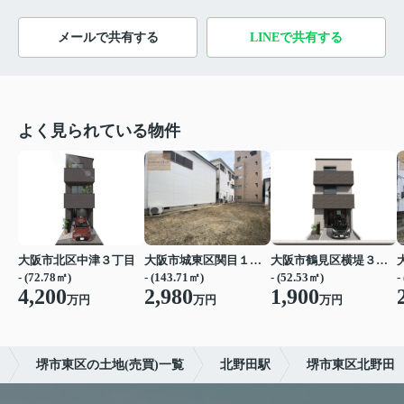
メールで共有する
LINEで共有する
よく見られている物件
大阪市北区中津３丁目
大阪市城東区関目１丁目
大阪市鶴見区横堤３丁目
- (72.78㎡)
- (143.71㎡)
- (52.53㎡)
-
4,200
2,980
1,900
万円
万円
万円
堺市東区の土地(売買)一覧
北野田駅
堺市東区北野田