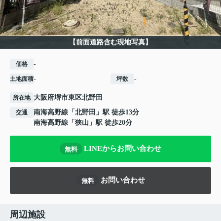
【前面道路含む現地写真】
-
価格
-
-
土地面積
坪数
大阪府
堺市東区
北野田
所在地
南海高野線
「
北野田
」駅 徒歩13分
交通
南海高野線
「
狭山
」駅 徒歩20分
LINEからお問い合わせ
無料
お問い合わせ
無料
周辺施設