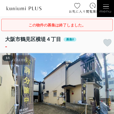
お気に入り
閲覧履歴
menu
この物件の募集は終了しました。
大阪市鶴見区横堤４丁目
募集0
-
1
/
1