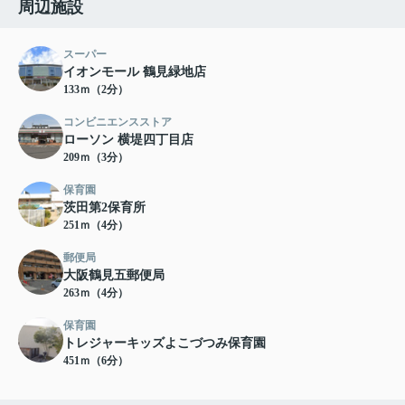
周辺施設
スーパー
イオンモール 鶴見緑地店
133ｍ（2分）
コンビニエンスストア
ローソン 横堤四丁目店
209ｍ（3分）
保育園
茨田第2保育所
251ｍ（4分）
郵便局
大阪鶴見五郵便局
263ｍ（4分）
保育園
トレジャーキッズよこづつみ保育園
451ｍ（6分）