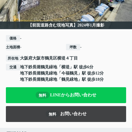
【前面道路含む現地写真】2024年1月撮影
-
価格
-
-
土地面積
坪数
大阪府
大阪市鶴見区
横堤
４丁目
所在地
地下鉄長堀鶴見緑地
「
横堤
」駅 徒歩6分
交通
地下鉄長堀鶴見緑地
「
今福鶴見
」駅 徒歩12分
地下鉄長堀鶴見緑地
「
鶴見緑地
」駅 徒歩18分
LINEからお問い合わせ
無料
お問い合わせ
無料