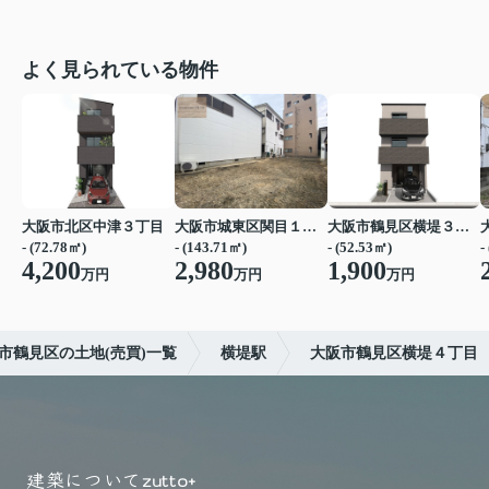
よく見られている物件
大阪市北区中津３丁目
大阪市城東区関目１丁目
大阪市鶴見区横堤３丁目
- (72.78㎡)
- (143.71㎡)
- (52.53㎡)
-
4,200
2,980
1,900
万円
万円
万円
市鶴見区の土地(売買)一覧
横堤駅
大阪市鶴見区横堤４丁目
建築について
zutto+