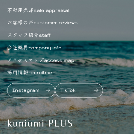
不動産売却
sale appraisal
お客様の声
customer reviews
スタッフ紹介
staff
会社概要
company info
アクセスマップ
access map
採用情報
recruitment
Instagram
TikTok
kuniumi PLUS