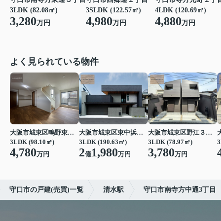
3LDK (82.08㎡)
3SLDK (122.57㎡)
4LDK (120.69㎡)
3,280
4,980
4,880
万円
万円
万円
よく見られている物件
大阪市城東区鴫野東３丁目
大阪市城東区東中浜３丁目
大阪市城東区野江３丁目
3LDK (98.10㎡)
3LDK (190.63㎡)
3LDK (78.97㎡)
3
4,780
2
1,980
3,780
万円
億
万円
万円
守口市の戸建(売買)一覧
清水駅
守口市南寺方中通3丁目