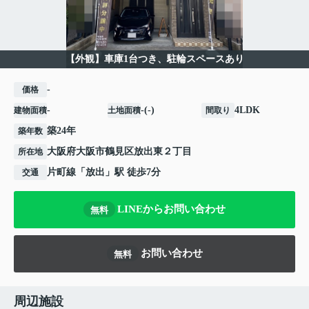
【外観】車庫1台つき、駐輪スペースあり
-
価格
-
-(-)
4LDK
建物面積
土地面積
間取り
築24年
築年数
大阪府
大阪市鶴見区
放出東
２丁目
所在地
片町線
「
放出
」駅 徒歩7分
交通
LINEからお問い合わせ
無料
お問い合わせ
無料
周辺施設