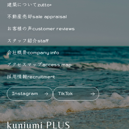
建築について
zutto+
不動産売却
sale appraisal
お客様の声
customer reviews
スタッフ紹介
staff
会社概要
company info
アクセスマップ
access map
採用情報
recruitment
Instagram
TikTok
kuniumi PLUS