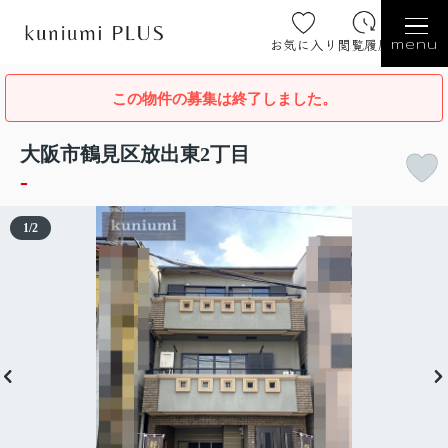
お気に入り
閲覧履歴
menu
この物件の募集は終了しました。
大阪市鶴見区放出東2丁目
-
1
/
2