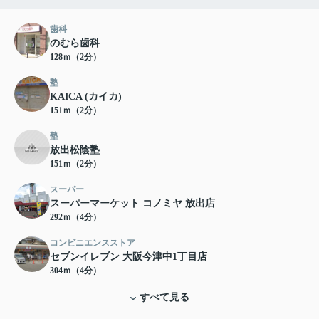
歯科
のむら歯科
128ｍ（2分）
塾
KAICA (カイカ)
151ｍ（2分）
塾
放出松陰塾
151ｍ（2分）
スーパー
スーパーマーケット コノミヤ 放出店
292ｍ（4分）
コンビニエンスストア
セブンイレブン 大阪今津中1丁目店
304ｍ（4分）
すべて見る