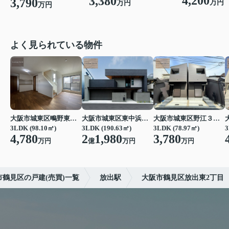
4,200
3,380
3,790
万円
万円
万円
よく見られている物件
大阪市城東区鴫野東３丁目
大阪市城東区東中浜３丁目
大阪市城東区野江３丁目
3LDK (98.10㎡)
3LDK (190.63㎡)
3LDK (78.97㎡)
3
4,780
2
1,980
3,780
万円
億
万円
万円
市鶴見区の戸建(売買)一覧
放出駅
大阪市鶴見区放出東2丁目