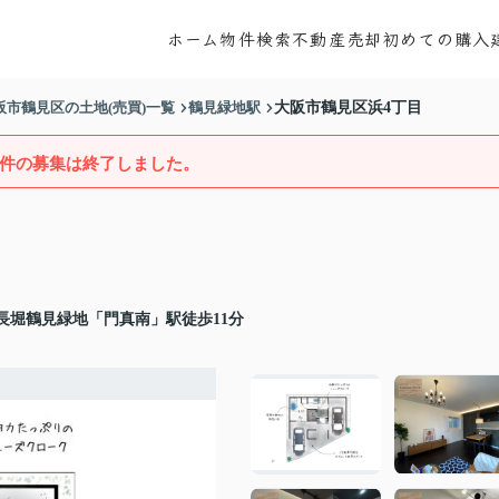
ホーム
物件検索
不動産売却
初めての購入
阪市鶴見区の土地(売買)一覧
鶴見緑地駅
大阪市鶴見区浜4丁目
件の募集は終了しました。
長堀鶴見緑地「門真南」駅徒歩11分