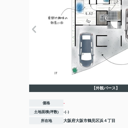
【外観パース】
価格
-
土地面積(坪数)
-(-)
所在地
大阪府
大阪市鶴見区
浜
４丁目