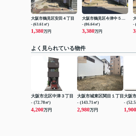
大阪市鶴見区安田４丁目
大阪市鶴見区今津中５丁目
- (63.61㎡)
- (86.64㎡)
-
1,380
3,380
3
万円
万円
よく見られている物件
大阪市北区中津３丁目
大阪市城東区関目１丁目
大阪
- (72.78㎡)
- (143.71㎡)
- (52.
4,200
2,980
1,90
万円
万円