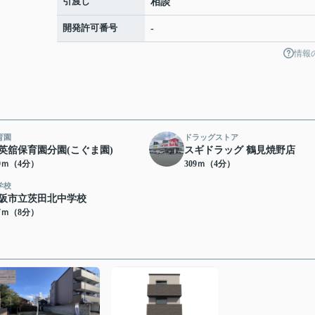
引渡し
相談
開発許可番号
-
情報
育園
ドラッグストア
英舘保育園分園(こぐま園)
スギドラッグ 鶴見焼野店
89ｍ（4分）
309ｍ（4分）
学校
阪市立茨田北中学校
17ｍ（8分）