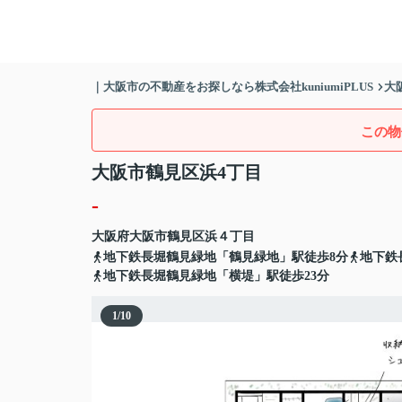
｜大阪市の不動産をお探しなら株式会社kuniumiPLUS
大
この物
大阪市鶴見区浜4丁目
-
大阪府
大阪市鶴見区
浜
４丁目
地下鉄長堀鶴見緑地「鶴見緑地」駅徒歩8分
地下鉄
地下鉄長堀鶴見緑地「横堤」駅徒歩23分
1
/
10