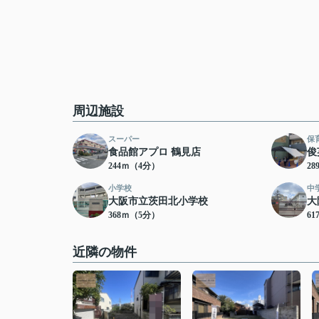
周辺施設
スーパー
保
食品館アプロ 鶴見店
俊
244ｍ（4分）
2
小学校
中
大阪市立茨田北小学校
大
368ｍ（5分）
6
近隣の物件