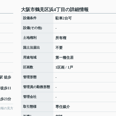
大阪市鶴見区浜4丁目の詳細情報
設備条件
駐車2台可
設備(その他)
-
土地権利
所有権
国土法届出
不要
用途地域
第一種住居
区画数
1区画 / 1戸
管理形態
駅 徒歩
-
管理員の勤務形態
-
 徒歩11
管理会社
-
歩23分
取引態様
専任媒介
情報の見方