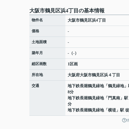
大阪市鶴見区浜4丁目の基本情報
物件名
大阪市鶴見区浜4丁目
価格
-
土地面積
-
築年月
-（-）
総区画数
1区画
所在地
大阪府
大阪市鶴見区
浜
４丁目
交通
地下鉄長堀鶴見緑地
「
鶴見緑地
」
8分
地下鉄長堀鶴見緑地
「
門真南
」駅
分
地下鉄長堀鶴見緑地
「
横堤
」駅 徒