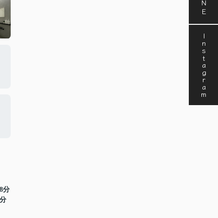
Instagram
8分
1分