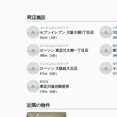
周辺施設
コンビニエンスストア
小
セブンイレブン 大阪大桐3丁目店
大
162ｍ（3分）
1
コンビニエンスストア
郵
ローソン 東淀川大桐一丁目店
東
388ｍ（5分）
3
コンビニエンスストア
保
ローソン 大阪経大北店
そ
473ｍ（6分）
5
郵便局
東淀川瑞光郵便局
578ｍ（8分）
近隣の物件