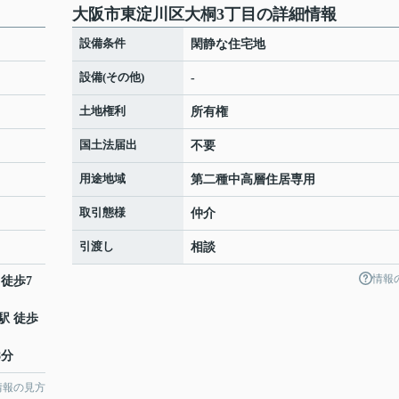
大阪市東淀川区大桐3丁目の詳細情報
設備条件
閑静な住宅地
設備(その他)
-
土地権利
所有権
国土法届出
不要
用途地域
第二種中高層住居専用
取引態様
仲介
引渡し
相談
情報
 徒歩7
駅 徒歩
8分
情報の見方