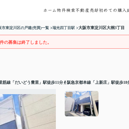
ホーム
物件検索
不動産売却
初めての購入
阪市東淀川区の戸建(売買)一覧
瑞光四丁目駅
大阪市東淀川区大桐3丁目
件の募集は終了しました。
里筋線「だいどう豊里」駅徒歩11分
阪急京都本線「上新庄」駅徒歩18