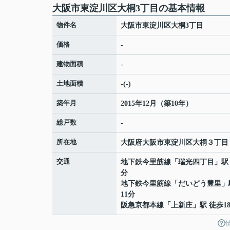
大阪市東淀川区大桐3丁目の基本情報
物件名
大阪市東淀川区大桐3丁目
価格
-
建物面積
-
土地面積
-(-)
築年月
2015年12月（築10年）
総戸数
-
所在地
大阪府
大阪市東淀川区
大桐
３丁目
交通
地下鉄今里筋線
「
瑞光四丁目
」駅
分
地下鉄今里筋線
「
だいどう豊里
」
11分
阪急京都本線
「
上新庄
」駅 徒歩1