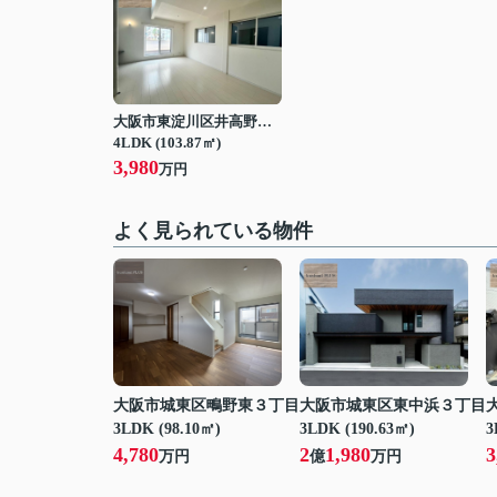
大阪市東淀川区井高野２丁目
4LDK (103.87㎡)
3,980
万円
よく見られている物件
大阪市城東区鴫野東３丁目
大阪市城東区東中浜３丁目
3LDK (98.10㎡)
3LDK (190.63㎡)
3
4,780
2
1,980
3
万円
億
万円