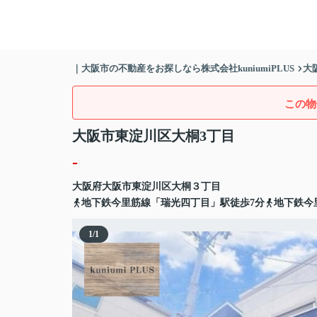
｜大阪市の不動産をお探しなら株式会社kuniumiPLUS
大
この物
大阪市東淀川区大桐3丁目
-
大阪府
大阪市東淀川区
大桐
３丁目
地下鉄今里筋線「瑞光四丁目」駅徒歩7分
地下鉄今
1
/
1