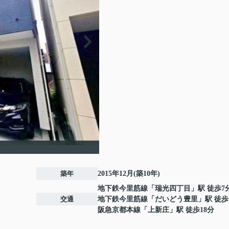
築年
2015年12月(築10年)
地下鉄今里筋線
「
瑞光四丁目
」駅 徒歩7
交通
地下鉄今里筋線
「
だいどう豊里
」駅 徒歩
阪急京都本線
「
上新庄
」駅 徒歩18分