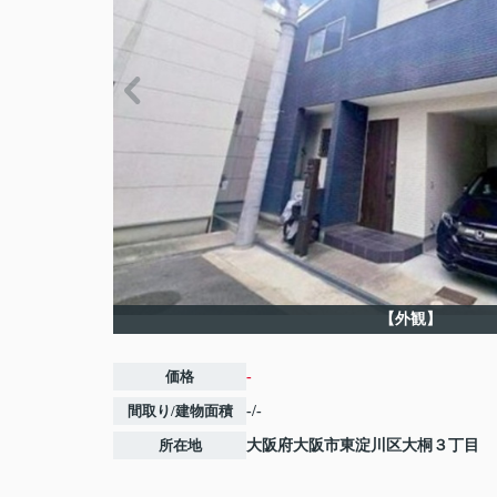
【外観】
価格
-
間取り/建物面積
-/-
所在地
大阪府
大阪市東淀川区
大桐
３丁目