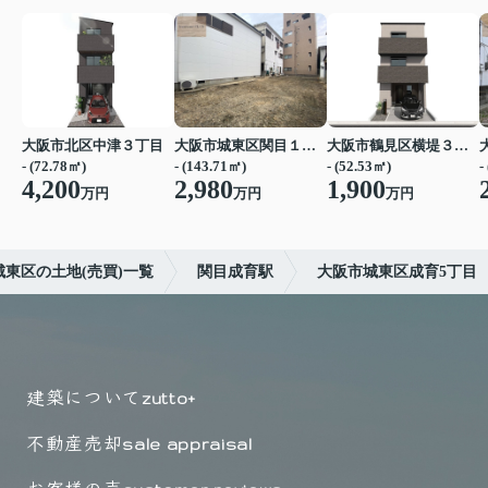
大阪市北区中津３丁目
大阪市城東区関目１丁目
大阪市鶴見区横堤３丁目
- (72.78㎡)
- (143.71㎡)
- (52.53㎡)
-
4,200
2,980
1,900
万円
万円
万円
城東区の土地(売買)一覧
関目成育駅
大阪市城東区成育5丁目
建築について
zutto+
不動産売却
sale appraisal
お客様の声