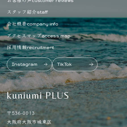
customer reviews
スタッフ紹介
staff
会社概要
company info
アクセスマップ
access map
採用情報
recruitment
Instagram
TikTok
kuniumi PLUS
〒536-0013
大阪府大阪市城東区