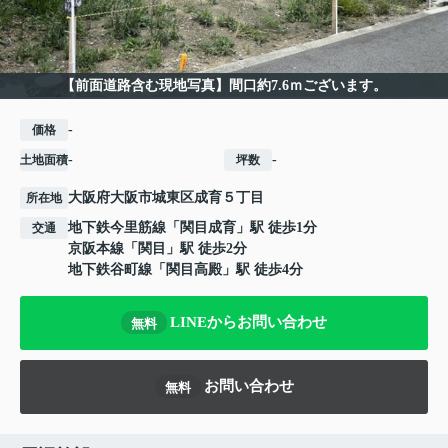
【前面道路含む現地写真】間口約7.6ｍございます。
-
価格
-
-
土地面積
坪数
大阪府
大阪市城東区
成育
５丁目
所在地
地下鉄今里筋線
「
関目成育
」駅 徒歩1分
交通
京阪本線
「
関目
」駅 徒歩2分
地下鉄谷町線
「
関目高殿
」駅 徒歩4分
LINEからお問い合わせ
無料
お問い合わせ
無料