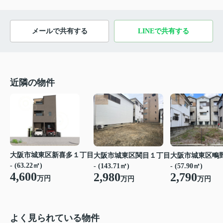
メールで共有する
LINEで共有する
近隣の物件
大阪市城東区新喜多１丁目
大阪市城東区関目１丁目
大阪市城東区鴫
- (63.22㎡)
- (143.71㎡)
- (57.90㎡)
4,600
2,980
2,790
万円
万円
万円
よく見られている物件