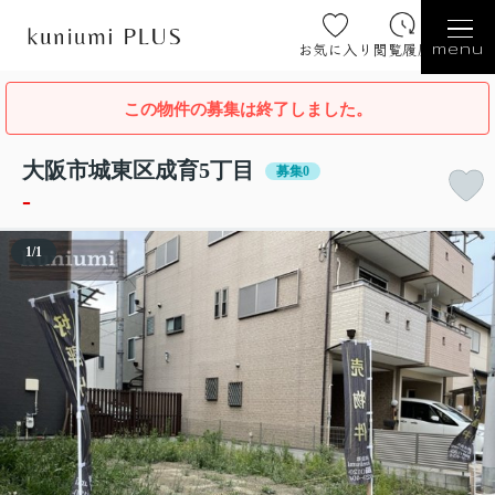
お気に入り
閲覧履歴
menu
この物件の募集は終了しました。
大阪市城東区成育5丁目
募集0
-
1
/
1