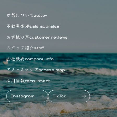
建築について
zutto+
不動産売却
sale appraisal
お客様の声
customer reviews
スタッフ紹介
staff
会社概要
company info
アクセスマップ
access map
採用情報
recruitment
Instagram
TikTok