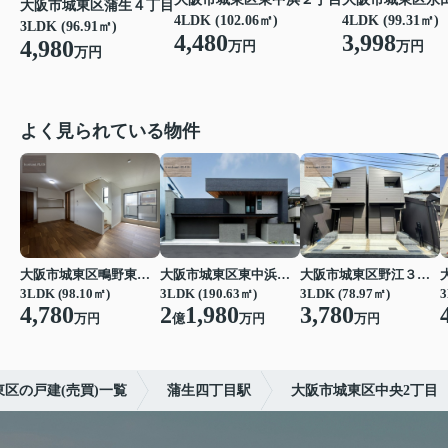
大阪市城東区蒲生４丁目
4LDK (102.06㎡)
4LDK (99.31㎡)
3LDK (96.91㎡)
4,480
3,998
4,980
万円
万円
万円
よく見られている物件
大阪市城東区鴫野東３丁目
大阪市城東区東中浜３丁目
大阪市城東区野江３丁目
3LDK (98.10㎡)
3LDK (190.63㎡)
3LDK (78.97㎡)
3
4,780
2
1,980
3,780
万円
億
万円
万円
区の戸建(売買)一覧
蒲生四丁目駅
大阪市城東区中央2丁目