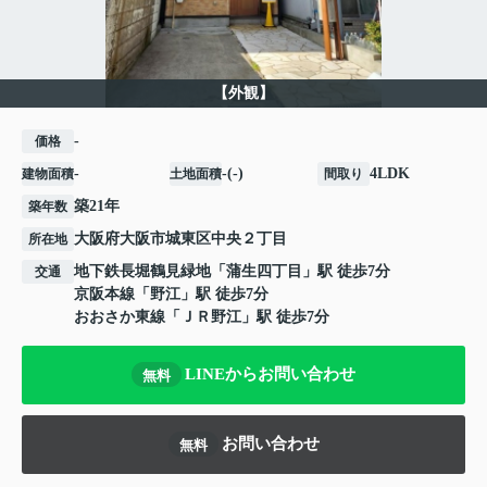
【外観】
-
価格
-
-(-)
4LDK
建物面積
土地面積
間取り
築21年
築年数
大阪府
大阪市城東区
中央
２丁目
所在地
地下鉄長堀鶴見緑地
「
蒲生四丁目
」駅 徒歩7分
交通
京阪本線
「
野江
」駅 徒歩7分
おおさか東線
「
ＪＲ野江
」駅 徒歩7分
LINEからお問い合わせ
無料
お問い合わせ
無料