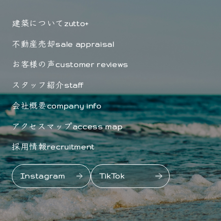
建築について
zutto+
不動産売却
sale appraisal
お客様の声
customer reviews
スタッフ紹介
staff
会社概要
company info
アクセスマップ
access map
採用情報
recruitment
Instagram
TikTok