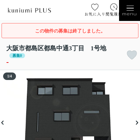
お気に入り
閲覧履歴
menu
この物件の募集は終了しました。
大阪市都島区都島中通3丁目 1号地
募集0
-
1
/
4