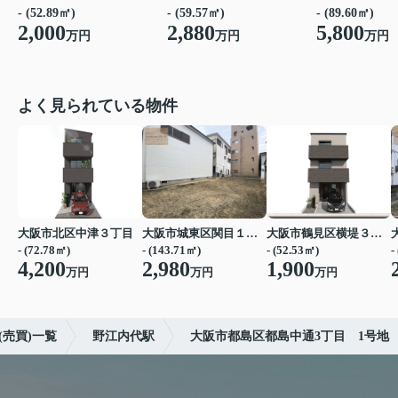
- (52.89㎡)
- (59.57㎡)
- (89.60㎡)
2,000
2,880
5,800
万円
万円
万円
よく見られている物件
大阪市北区中津３丁目
大阪市城東区関目１丁目
大阪市鶴見区横堤３丁目
- (72.78㎡)
- (143.71㎡)
- (52.53㎡)
-
4,200
2,980
1,900
万円
万円
万円
売買)一覧
野江内代駅
大阪市都島区都島中通3丁目 1号地