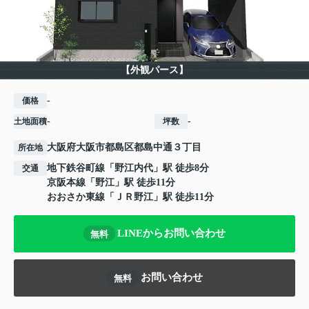
【外観パース】
-
価格
-
-
土地面積
坪数
大阪府
大阪市都島区
都島中通
３丁目
所在地
地下鉄谷町線
「
野江内代
」駅 徒歩8分
交通
京阪本線
「
野江
」駅 徒歩11分
おおさか東線
「
ＪＲ野江
」駅 徒歩11分
LINEからお問い合わせ
無料
お問い合わせ
無料