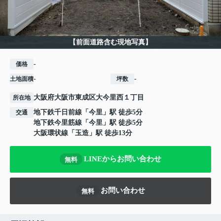
【前面道路含む現地写真】
-
価格
-
-
土地面積
坪数
大阪府
大阪市東成区
大今里西
１丁目
所在地
地下鉄千日前線
「
今里
」駅 徒歩5分
交通
地下鉄今里筋線
「
今里
」駅 徒歩5分
大阪環状線
「
玉造
」駅 徒歩13分
LINEからお問い合わせ
無料
お問い合わせ
無料