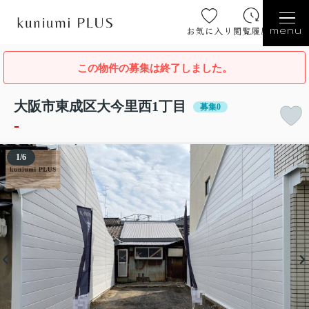
お気に入り
閲覧履歴
menu
この物件の募集は終了しました。
大阪市東成区大今里西1丁目
募集0
-
1
/
6