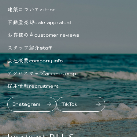
建築について
zutto+
不動産売却
sale appraisal
お客様の声
customer reviews
スタッフ紹介
staff
会社概要
company info
アクセスマップ
access map
採用情報
recruitment
Instagram
TikTok