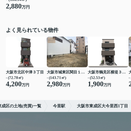
2,880
万円
よく見られている物件
大阪市北区中津３丁目
大阪市城東区関目１丁目
大阪市鶴見区横堤３丁目
- (72.78㎡)
- (143.71㎡)
- (52.53㎡)
-
4,200
2,980
1,900
万円
万円
万円
東成区の土地(売買)一覧
今里駅
大阪市東成区大今里西1丁目