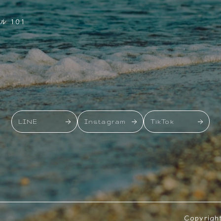
 101
LINE
Instagram
TikTok
Copyrigh