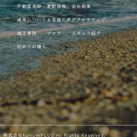
不動産売却
更新情報
会社概要
建築について
お客様の声
アクセスマップ
施工事例
ブログ
スタッフ紹介
初めての購入
t 株式会社kuniumiPLUS All Rights Reserved.