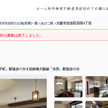
ホーム
物件検索
不動産売却
初めての購入
阪市住吉区の土地(売買)一覧
あびこ駅
大阪市住吉区苅田4丁目
件の募集は終了しました。
子町」駅徒歩17分
近鉄南大阪線「矢田」駅徒歩21分