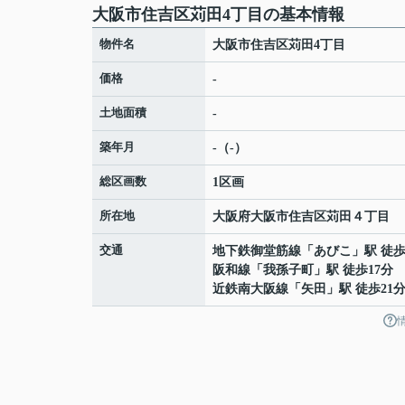
大阪市住吉区苅田4丁目の基本情報
物件名
大阪市住吉区苅田4丁目
価格
-
土地面積
-
築年月
-（-）
総区画数
1区画
所在地
大阪府
大阪市住吉区
苅田
４丁目
交通
地下鉄御堂筋線
「
あびこ
」駅 徒歩
阪和線
「
我孫子町
」駅 徒歩17分
近鉄南大阪線
「
矢田
」駅 徒歩21