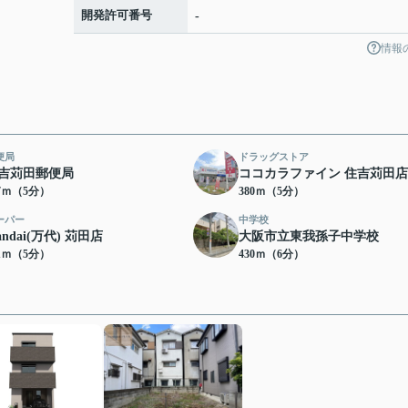
開発許可番号
-
情報
便局
ドラッグストア
吉苅田郵便局
ココカラファイン 住吉苅田店
47ｍ（5分）
380ｍ（5分）
ーパー
中学校
andai(万代) 苅田店
大阪市立東我孫子中学校
91ｍ（5分）
430ｍ（6分）