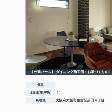
【外観パース】
ダイニング施工例：お家づくりのこ
価格
-
土地面積(坪数)
-(-)
所在地
大阪府
大阪市住吉区
苅田
４丁目