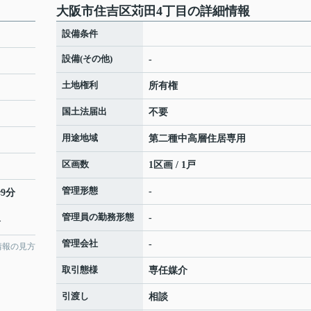
大阪市住吉区苅田4丁目の詳細情報
設備条件
設備(その他)
-
土地権利
所有権
国土法届出
不要
用途地域
第二種中高層住居専用
区画数
1区画 / 1戸
管理形態
-
9分
管理員の勤務形態
-
分
管理会社
-
情報の見方
取引態様
専任媒介
引渡し
相談