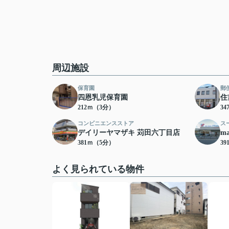
周辺施設
保育園
郵
四恩乳児保育園
住
212ｍ（3分）
3
コンビニエンスストア
ス
デイリーヤマザキ 苅田六丁目店
m
381ｍ（5分）
3
よく見られている物件