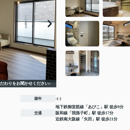
だわりをお聞かせください♪
築年
-(-)
地下鉄御堂筋線
「
あびこ
」駅 徒歩9分
交通
阪和線
「
我孫子町
」駅 徒歩17分
近鉄南大阪線
「
矢田
」駅 徒歩21分