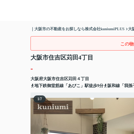
｜大阪市の不動産をお探しなら株式会社kuniumiPLUS
大
この物
大阪市住吉区苅田4丁目
-
大阪府
大阪市住吉区
苅田
４丁目
地下鉄御堂筋線「あびこ」駅徒歩9分
阪和線「我孫
1
/
7