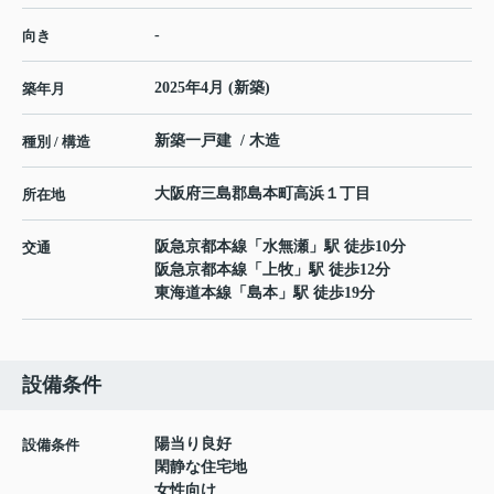
-
向き
2025年4月 (新築)
築年月
新築一戸建 / 木造
種別 / 構造
大阪府
三島郡島本町
高浜
１丁目
所在地
阪急京都本線
「
水無瀬
」駅 徒歩10分
交通
阪急京都本線
「
上牧
」駅 徒歩12分
東海道本線
「
島本
」駅 徒歩19分
設備条件
陽当り良好
設備条件
閑静な住宅地
女性向け