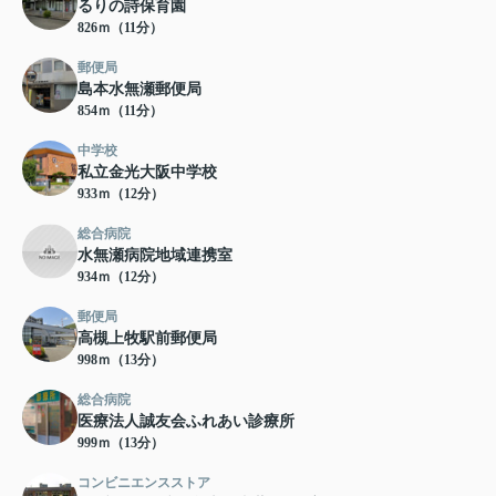
るりの詩保育園
826ｍ（11分）
郵便局
島本水無瀬郵便局
854ｍ（11分）
中学校
私立金光大阪中学校
933ｍ（12分）
総合病院
水無瀬病院地域連携室
934ｍ（12分）
郵便局
高槻上牧駅前郵便局
998ｍ（13分）
総合病院
医療法人誠友会ふれあい診療所
999ｍ（13分）
コンビニエンスストア