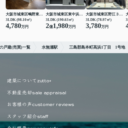
大阪市城東区鴫野東３丁目
大阪市城東区東中浜３丁目
大阪市城東区野江３丁目
3LDK (98.10㎡)
3LDK (190.63㎡)
3LDK (78.97㎡)
3
4,780
2
1,980
3,780
万円
億
万円
万円
の戸建(売買)一覧
水無瀬駅
三島郡島本町高浜1丁目 1号地
建築について
zutto+
不動産売却
sale appraisal
お客様の声
customer reviews
スタッフ紹介
staff
会社概要