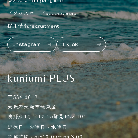
company info
アクセスマップ
access map
採用情報
recruitment
Instagram
TikTok
kuniumi PLUS
〒536-0013
大阪府大阪市城東区
鴫野東1丁目12-15鷲見ビル 101
定休日：火曜日・水曜日
営業時間：am10:00～pm8:00