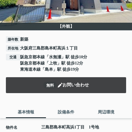
【外観】
新築
築年数
大阪府三島郡島本町高浜１丁目
所在地
阪急京都本線
「
水無瀬
」駅 徒歩10分
交通
阪急京都本線
「
上牧
」駅 徒歩12分
東海道本線
「
島本
」駅 徒歩19分
お問い合わせ
無料
基本情報
設備条件
周辺環境
三島郡島本町高浜1丁目 1号地
物件名