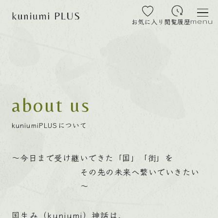
お気に入り
閲覧履歴
menu
about us
kuniumiPLUSについて
～今日まで受け継いできた「国」「街」を
その先の未来へ繋いでいきたい
～
国生み（kuniumi）神話は、