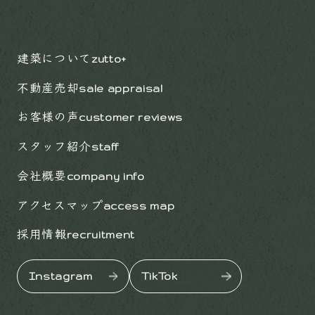
建築について
zutto+
不動産売却
sale appraisal
お客様の声
customer reviews
スタッフ紹介
staff
会社概要
company info
アクセスマップ
access map
採用情報
recruitment
Instagram
TikTok