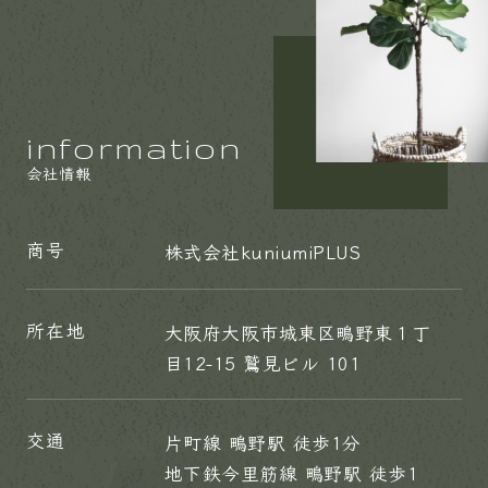
information
会社情報
商号
株式会社kuniumiPLUS
所在地
大阪府大阪市城東区鴫野東１丁
目12-15 鷲見ビル 101
交通
片町線 鴫野駅 徒歩1分
地下鉄今里筋線 鴫野駅 徒歩1