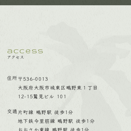
access
アクセス
住所
〒536-0013
大阪府大阪市城東区鴫野東１丁目
12-15鷲見ビル 101
交通
片町線 鴫野駅 徒歩1分
地下鉄今里筋線 鴫野駅 徒歩1分
おおさか東線 鴫野駅 徒歩1分