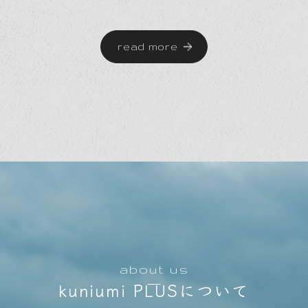
read more
about us
kuniumi PLUSについて