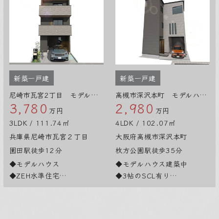
新築一戸建
新築一戸建
尼崎市瓦宮2丁目 モデルハウス
高槻市深沢本町 モデルハウス
3,780
2,980
万円
万円
3LDK / 111.74㎡
4LDK / 102.07㎡
兵庫県尼崎市瓦宮２丁目
大阪府高槻市深沢本町
園田駅徒歩12分
枚方公園駅徒歩35分
◆モデルハウス
◆モデルハウス建築中
◆ZEH水準住宅
◆3帖のSCL有り
◆耐震等級3
◆安心の設備保証付
◆住宅性能評価付
◆補助金対象