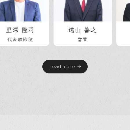
 隆司
遠山 善之
岡本 
取締役
営業
営
read more