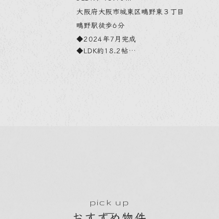
大阪府大阪市城東区鴫野東３丁目
大阪府
鴫野駅徒歩6分
蒲生四
◆2024年7月完成
◆プラ
◆LDK約18.2帖
◆「蒲
◆車2台駐車可能
◆3駅
◆城東小学校徒歩1分
◆土地面
◆各線「鴫野」駅徒歩6分
◆建築
◆周辺
pick up
おすすめ物件