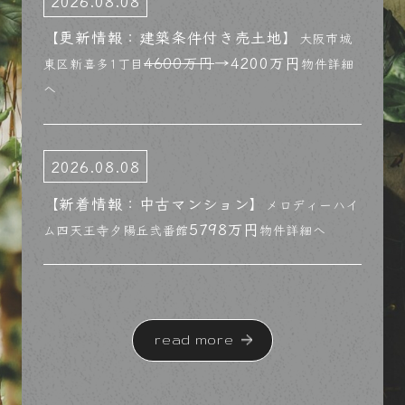
2026.08.08
【更新情報：建築条件付き売土地】
大阪市城
4600万円
→4200万円
東区新喜多1丁目
物件詳細
へ
2026.08.08
【新着情報：中古マンション】
メロディーハイ
5798万円
ム四天王寺夕陽丘弐番館
物件詳細へ
2026.08.07
【新着情報：中古マンション】
read more
シティコーポ道
3798万円
頓堀
物件詳細へ