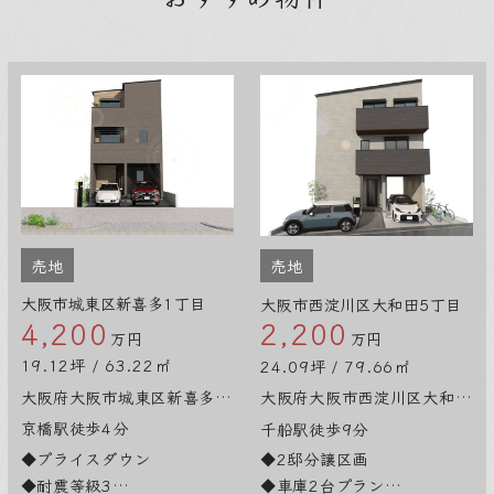
売地
売地
大阪市城東区新喜多1丁目
大阪市西淀川区大和田5丁目
4,200
2,200
万円
万円
19.12坪 / 63.22㎡
24.09坪 / 79.66㎡
大阪府大阪市城東区新喜多１丁目
大阪府大阪市西淀川区大和田５丁目
京橋駅徒歩4分
千船駅徒歩9分
◆プライスダウン
◆2邸分譲区画
◆耐震等級3
◆車庫2台プラン