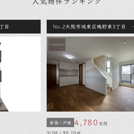
人気物件ランキング
No.2
大阪市城東区鴫野東3丁目 A号地
No.
4,780
新築一戸建
売地
万円
3LDK / 98.10㎡
43.47