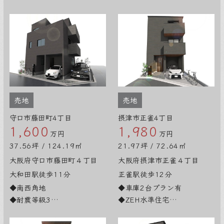
◆ZEH水準住宅
◆耐震等級3
◆住宅性能評価
◆ZEH水準住宅
◆車庫2台プラン
◆前道約9.2ｍ
◆「京橋」駅徒歩4分
売地
売地
守口市藤田町4丁目
摂津市正雀4丁目
1,600
1,980
万円
万円
37.56坪 / 124.19㎡
21.97坪 / 72.64㎡
大阪府守口市藤田町４丁目
大阪府摂津市正雀４丁目
大和田駅徒歩11分
正雀駅徒歩12分
◆南西角地
◆車庫2台プラン有
◆耐震等級3
◆ZEH水準住宅
◆ZEH水準住宅
◆耐震等級3
◆車庫2台プラン
◆住宅性能評価