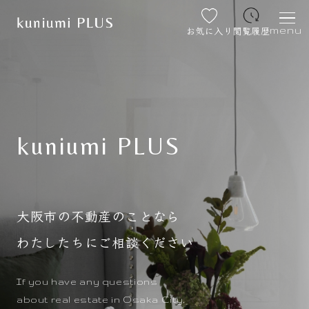
お気に入り
閲覧履歴
menu
kuniumi PLUS
大阪市の不動産のことなら
わたしたちにご相談ください
If you have any questions
about real estate in Osaka City,