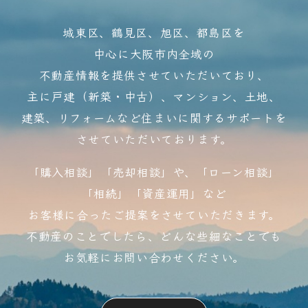
城東区、鶴見区、旭区、都島区を
中心に大阪市内全域の
不動産情報を提供させていただいており、
​主に戸建（新築・中古）、マンション、土地、
建築、リフォームなど住まいに関するサポートを
させていただいております。
「購入相談」「売却相談」や、「ローン相談」
「相続」「資産運用」など
お客様に合ったご提案をさせていただきます。
不動産のことでしたら、どんな些細なことでも
お気軽にお問い合わせください。