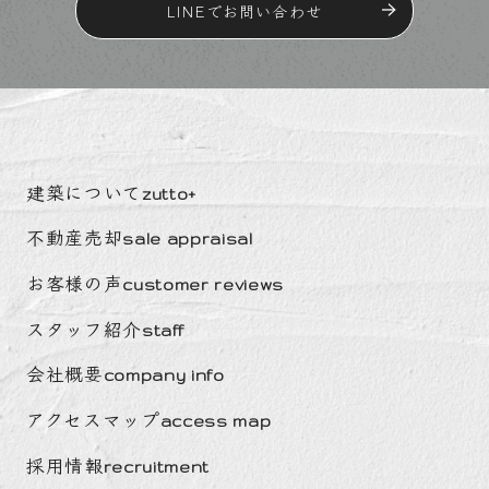
LINEでお問い合わせ
建築について
zutto+
不動産売却
sale appraisal
お客様の声
customer reviews
スタッフ紹介
staff
会社概要
company info
アクセスマップ
access map
採用情報
recruitment