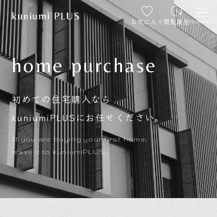
お気に入り
閲覧履歴
menu
home purchase
初めての住宅購入なら
kuniumiPLUSにお任せください。
If you are buying your first home,
leave it to kuniumiPLUS.