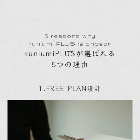
5 reasons why
kuniumi PLUS is chosen
kuniumiPLUSが選ばれる
5つの理由
1.FREE PLAN設計