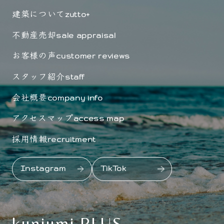
建築について
zutto+
不動産売却
sale appraisal
お客様の声
customer reviews
スタッフ紹介
staff
会社概要
company info
アクセスマップ
access map
採用情報
recruitment
Instagram
TikTok
kuniumi PLUS