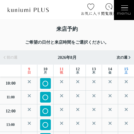
お気に入り
閲覧履歴
menu
来店予約
ご希望の日付と来店時間をご選択ください。
2026年8月
前の週
次の週
9
10
11
12
13
14
15
日
月
祝
水
木
金
土
10:00
11:00
12:00
13:00