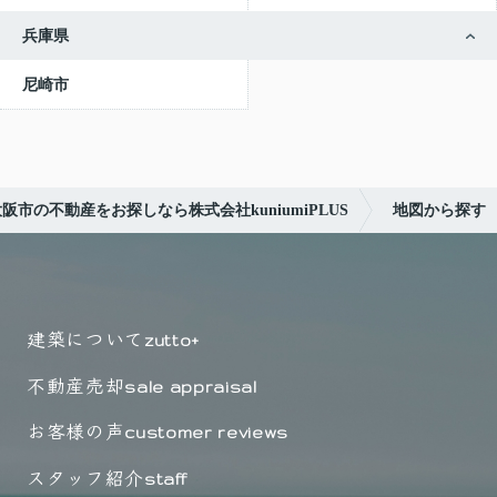
兵庫県
尼崎市
阪市の不動産をお探しなら株式会社kuniumiPLUS
地図から探す
建築について
zutto+
不動産売却
sale appraisal
お客様の声
customer reviews
スタッフ紹介
staff