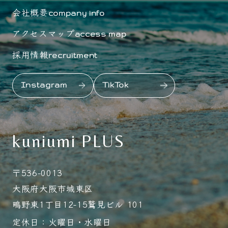
会社概要
company info
アクセスマップ
access map
採用情報
recruitment
Instagram
TikTok
kuniumi PLUS
〒536-0013
大阪府大阪市城東区
鴫野東1丁目12-15鷲見ビル 101
定休日：火曜日・水曜日