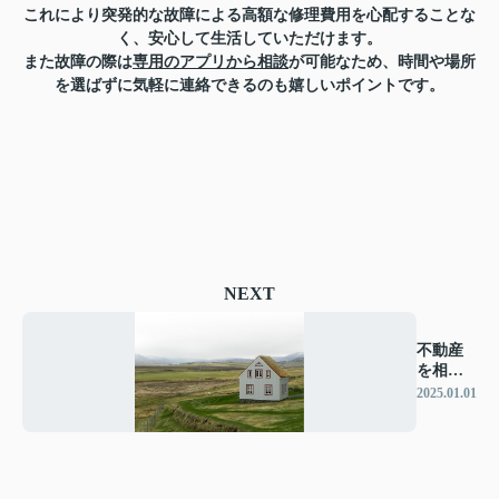
これにより突発的な故障による高額な修理費用を心配することな
く、安心して生活していただけます。
また故障の際は
専用のアプリから相談
が可能なため、時間や場所
を選ばずに気軽に連絡できるのも嬉しいポイントです。
NEXT
不動産
を相続
する方
2025.01.01
へ