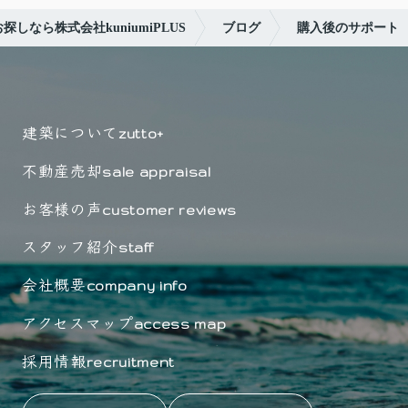
しなら株式会社kuniumiPLUS
ブログ
購入後のサポート
建築について
zutto+
不動産売却
sale appraisal
お客様の声
customer reviews
スタッフ紹介
staff
会社概要
company info
アクセスマップ
access map
採用情報
recruitment