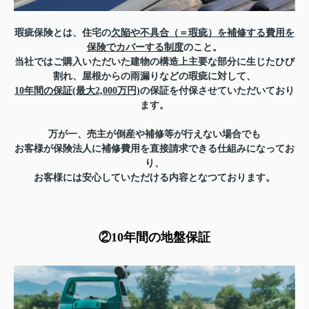
瑕疵保険とは、住宅の
欠陥や不具合（＝瑕疵）を補修する費用を
保険でカバーする制度
のこと。
当社ではご購入いただいた建物の構造上主要な部分に生じたひび
割れ、屋根からの雨漏りなどの瑕疵に対して、
10年間の保証(最大2,000万円)
の保証を付保させていただいており
ます。
万が一、売主が倒産や補修等が行えない場合でも
お客様が保険法人に補修費用を直接請求できる仕組みになってお
り、
お客様には安心していただける内容となつております。
②10年間の地盤保証