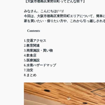
【大阪市都島区東野田町ってどんな街？】
みなさん、こんにちは(^^)!
今回は、大阪市都島区東野田町エリアについて、簡単
家を買いたい・借りたい方や、これから引っ越しされる
Contents
1.交通アクセス
2.教育関連
3.商業施設・買い物
4.飲食店
5.医療施設
6.水害ハザードマップ
7.治安
8.まとめ