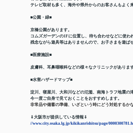
テレビ取材も多く、海外や県外からのお客さんもよく
■公園・緑■
京橋公園があります。
コムズガーデンの1Fに位置し、待ち合わせなどに使わ
残念ながら遊具等はありませんので、お子さまを遊ば
■医療施設■
皮膚科、耳鼻咽喉科などの様々なクリニックがありま
■水害ハザードマップ■
淀川、寝屋川、大和川などの氾濫、南海トラフ地震の
今一度ご自身で見ておくことをおすすめします。
非常品や備蓄の準備、いざという時にどう対処するか
⇓大阪市が提供している情報⇓
//www.city.osaka.lg.jp/kikikanrishitsu/page/0000300781.