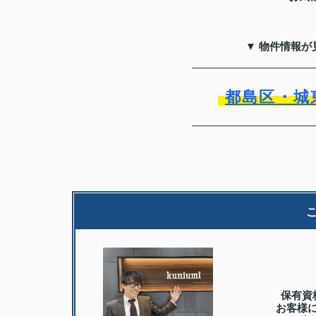
▼ 物件情報が
都島区・城
保有資
お客様