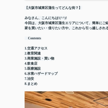
【大阪市城東区蒲生ってどんな街？】
みなさん、こんにちは!(^^)!
今回は、大阪市城東区蒲生エリアについて、簡単にご
家を買いたい・借りたい方や、これから引っ越しされる
Contents
1.交通アクセス
2.教育関連
3.商業施設・買い物
4.飲食店
5.医療施設
6.水害ハザードマップ
7.治安
8.まとめ