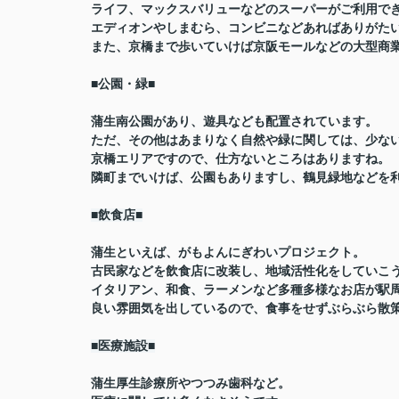
ライフ、マックスバリューなどのスーパーがご利用で
エディオンやしまむら、コンビニなどあればありがた
また、京橋まで歩いていけば京阪モールなどの大型商
■公園・緑■
蒲生南公園があり、遊具なども配置されています。
ただ、その他はあまりなく自然や緑に関しては、少な
京橋エリアですので、仕方ないところはありますね。
隣町までいけば、公園もありますし、鶴見緑地などを
■飲食店■
蒲生といえば、がもよんにぎわいプロジェクト。
古民家などを飲食店に改装し、地域活性化をしていこ
イタリアン、和食、ラーメンなど多種多様なお店が駅
良い雰囲気を出しているので、食事をせずぶらぶら散策
■医療施設■
蒲生厚生診療所やつつみ歯科など。