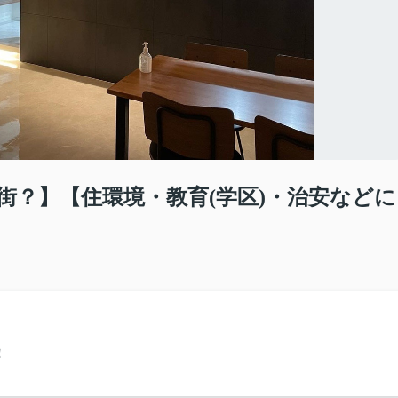
街？】【住環境・教育(学区)・治安などに
！
。