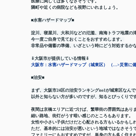
医療に関しては多くなさそうです。
隣町や近くの病院なども視野にいれましょう。
■水害ハザードマップ■
淀川、寝屋川、大和川などの氾濫、南海トラフ地震の
今一度ご自身で見ておくことをおすすめします。
非常品や備蓄の準備、いざという時にどう対処するか
⇓大阪市が提供している情報⇓
大阪市：水害ハザードマップ（城東区） （…>災害に備える>ハ
■治安■
まず、大阪市24区の治安ランキングno1が城東区なん
以外と知らない方が多いのですが、知るとびっくりで
夜間は京橋エリアに近づけば、繁華街の雰囲気はあり
細い路地、街灯がうす暗い感じのところもあります。
女性や小さい子供だけだと心配される方もいるかもし
ただ、基本的には治安が悪いという地域ではなさそう
ファミリーにもおすすめですが、単身の方も多く住ま