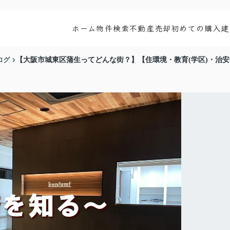
ホーム
物件検索
不動産売却
初めての購入
建
ログ
【大阪市城東区蒲生ってどんな街？】【住環境・教育(学区)・治