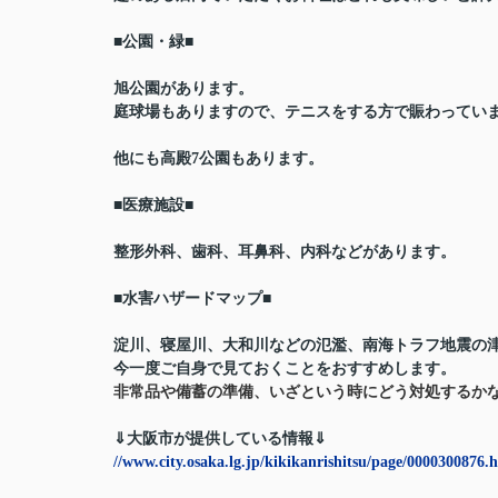
■公園・緑■
旭公園があります。
庭球場もありますので、テニスをする方で賑わってい
他にも高殿7公園もあります。
■医療施設■
整形外科、歯科、耳鼻科、内科などがあります。
■水害ハザードマップ■
淀川、寝屋川、大和川などの氾濫、南海トラフ地震の
今一度ご自身で見ておくことをおすすめします。
非常品や備蓄の準備、いざという時にどう対処するか
⇓大阪市が提供している情報⇓
//www.city.osaka.lg.jp/kikikanrishitsu/page/0000300876.