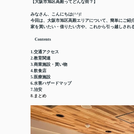
【大阪市旭区高殿ってどんな街？】
みなさん、こんにちは(^^)!
今回は、大阪市旭区高殿エリアについて、簡単にご紹
家を買いたい・借りたい方や、これから引っ越しされる
Contents
1.交通アクセス
2.教育関連
3.商業施設・買い物
4.飲食店
5.医療施設
6.水害ハザードマップ
7.治安
8.まとめ