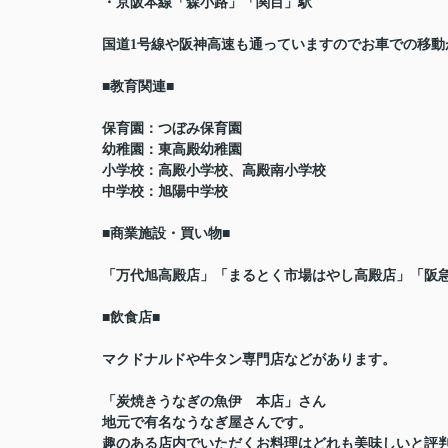
・京阪本線「森小路」「関目」駅
国道1号線や阪神高速も通っていますのでお車での移動
■教育関連■
保育園：つぼみ保育園
幼稚園：東高殿幼稚園
小学校：高殿小学校、高殿南小学校
中学校：旭陽中学校
■商業施設・買い物■
「万代旭高殿店」「まるとく市場はやし高殿店」「阪
■飲食店■
マクドナルドや牛タン専門店などがあります。
「炭焼きうなぎの魚伊 本店」さん
地元で有名なうなぎ屋さんです。
趣のある店内でいただくお料理はどれも美味しいと評