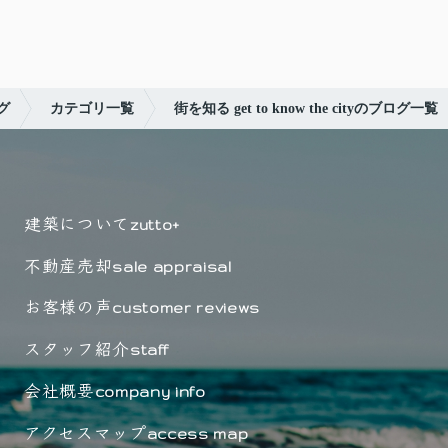
グ
カテゴリ一覧
街を知る get to know the cityのブログ一覧
建築について
zutto+
不動産売却
sale appraisal
お客様の声
customer reviews
スタッフ紹介
staff
会社概要
company info
アクセスマップ
access map