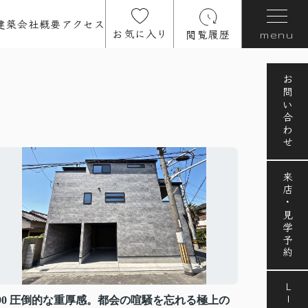
建築
会社概要
アクセス
お気に入り
閲覧履歴
menu
お問い合わせ
来店・見学予約
LINE
#90 圧倒的な重厚感。都会の喧騒を忘れる極上の