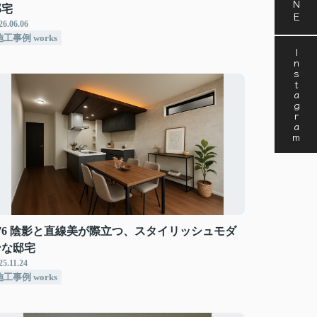
邸宅
26.06.06
施工事例 works
Instagram
#76 陰影と直線美が際立つ、スタイリッシュモダ
ンな邸宅
25.11.24
施工事例 works