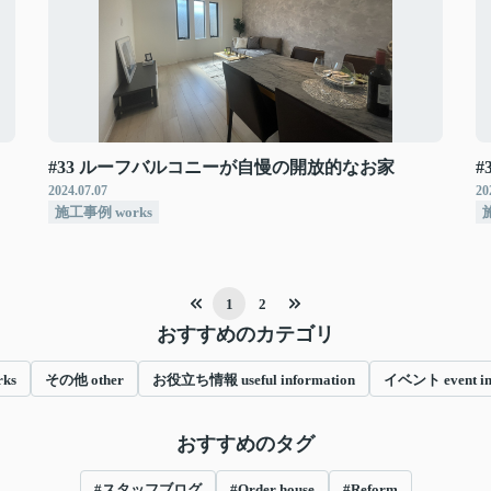
#33 ルーフバルコニーが自慢の開放的なお家
2024.07.07
20
施工事例 works
1
2
おすすめのカテゴリ
ks
その他 other
お役立ち情報 useful information
イベント event in
おすすめのタグ
#スタッフブログ
#Order house
#Reform