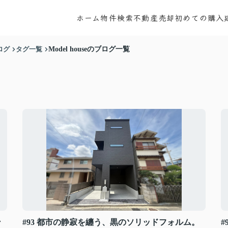
ホーム
物件検索
不動産売却
初めての購入
ログ
タグ一覧
Model houseのブログ一覧
ン
#93 都市の静寂を纏う、黒のソリッドフォルム。