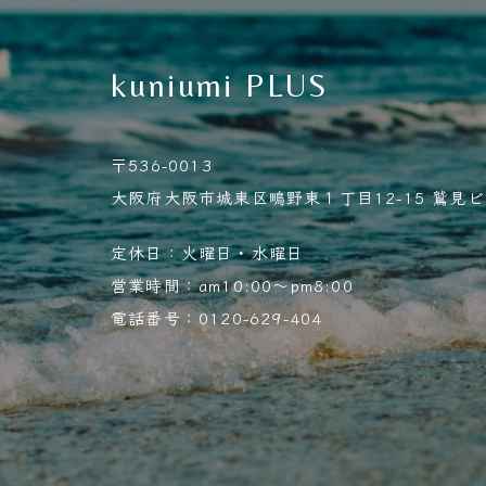
kuniumi PLUS
〒536-0013
大阪府大阪市城東区鴫野東１丁目12-15 鷲見ビル
定休日：火曜日・水曜日
営業時間：am10:00～pm8:00
電話番号：0120-629-404