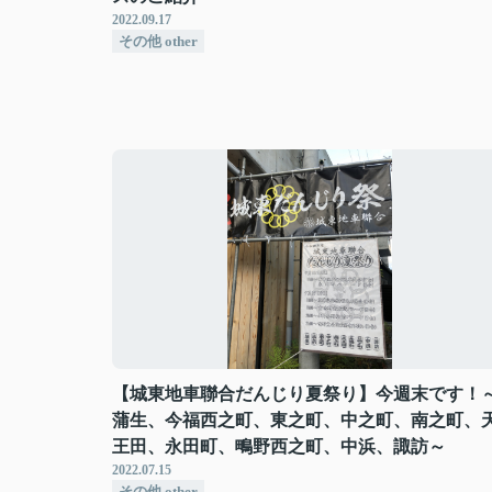
2022.09.17
その他 other
【城東地車聯合だんじり夏祭り】今週末です！
蒲生、今福西之町、東之町、中之町、南之町、
王田、永田町、鴫野西之町、中浜、諏訪～
2022.07.15
その他 other