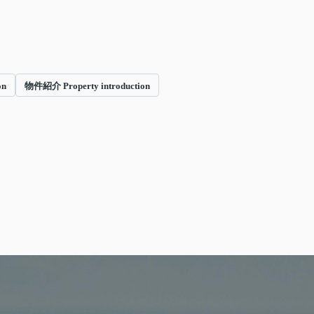
on
物件紹介 Property introduction