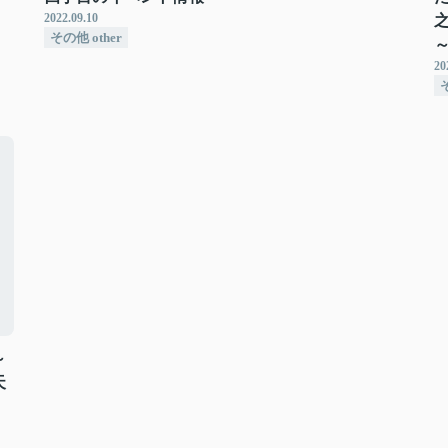
2022.09.10
その他 other
20
そ
～
天