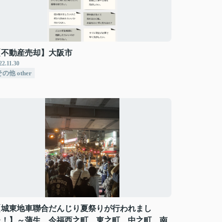
【不動産売却】大阪市
22.11.30
の他 other
【城東地車聯合だんじり夏祭りが行われまし
た！】～蒲生、今福西之町、東之町、中之町、南