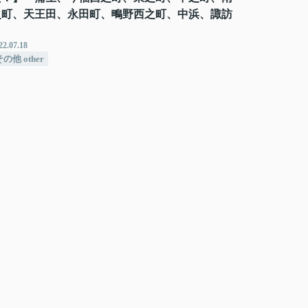
之町、天王田、永田町、鴫野西之町、中浜、諏訪
～
22.07.18
の他 other