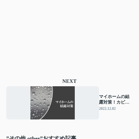
NEXT
マイホームの結
露対策！カビを
発生させないコ
2022.12.02
ツとは？
”その他 other”おすすめ記事