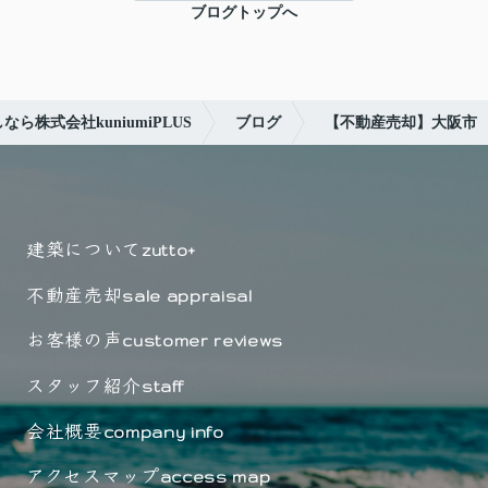
ブログトップへ
ら株式会社kuniumiPLUS
ブログ
【不動産売却】大阪市
建築について
zutto+
不動産売却
sale appraisal
お客様の声
customer reviews
スタッフ紹介
staff
会社概要
company info
アクセスマップ
access map