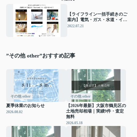
【ライフライン一括手続きのご
案内】電気・ガス・水道・イン
ターネット・電話回線・ホーム
2022.07.21
セキュリティー・引っ越し・ウ
ォーターサーバー・ハウスクリ
ーニング
”その他 other”おすすめ記事
その他 other
その他 other
夏季休業のお知らせ
【2026年最新】大阪市鶴見区の
土地売却相場｜実績9件・査定
2026.08.02
無料
2026.05.18