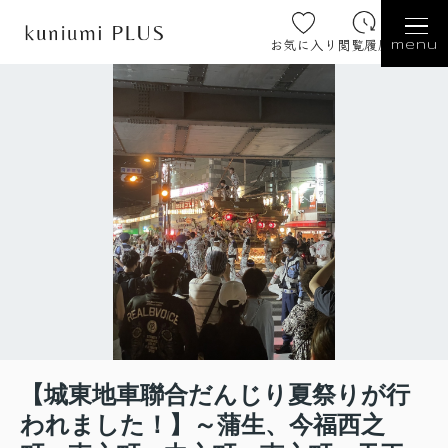
お気に入り
閲覧履歴
menu
【城東地車聯合だんじり夏祭りが行
われました！】～蒲生、今福西之