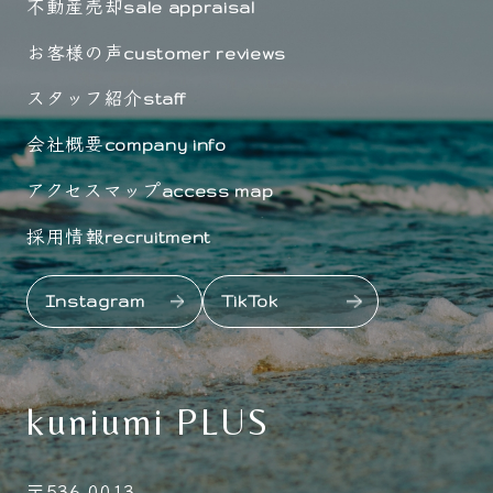
不動産売却
sale appraisal
お客様の声
customer reviews
スタッフ紹介
staff
会社概要
company info
アクセスマップ
access map
採用情報
recruitment
Instagram
TikTok
kuniumi PLUS
〒536-0013