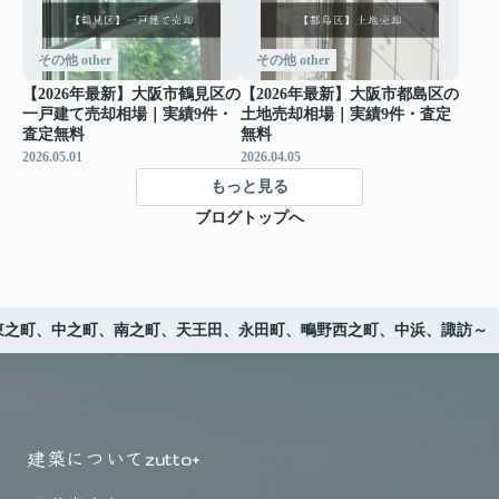
その他 other
その他 other
【2026年最新】大阪市鶴見区の
【2026年最新】大阪市都島区の
一戸建て売却相場｜実績9件・
土地売却相場｜実績9件・査定
査定無料
無料
2026.05.01
2026.04.05
もっと見る
ブログトップへ
東之町、中之町、南之町、天王田、永田町、鴫野西之町、中浜、諏訪～
建築について
zutto+