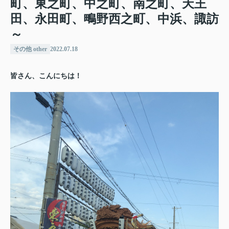
町、東之町、中之町、南之町、天王
田、永田町、鴫野西之町、中浜、諏訪
～
その他 other
2022.07.18
皆さん、こんにちは！