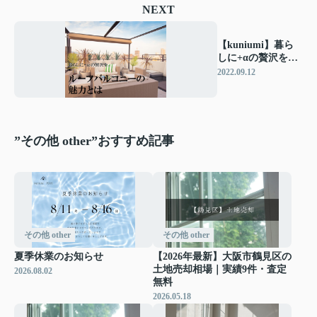
NEXT
【kuniumi】暮ら
しに+αの贅沢を。
ルーフバルコニー
2022.09.12
の魅力とは
”その他 other”おすすめ記事
その他 other
その他 other
夏季休業のお知らせ
【2026年最新】大阪市鶴見区の
土地売却相場｜実績9件・査定
2026.08.02
無料
2026.05.18