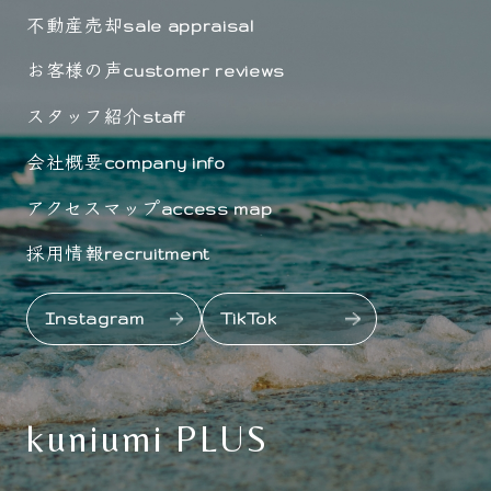
不動産売却
sale appraisal
お客様の声
customer reviews
スタッフ紹介
staff
会社概要
company info
アクセスマップ
access map
採用情報
recruitment
Instagram
TikTok
kuniumi PLUS