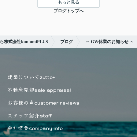
もっと見る
ブログトップへ
式会社kuniumiPLUS
ブログ
～ GW休業のお知らせ ～
建築について
zutto+
不動産売却
sale appraisal
お客様の声
customer reviews
スタッフ紹介
staff
会社概要
company info