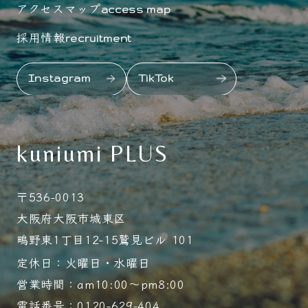
アクセスマップ
access map
採用情報
recruitment
Instagram
TikTok
kuniumi PLUS
〒536-0013
大阪府大阪市城東区
鴫野東1丁目12-15鷲見ビル 101
定休日：火曜日・水曜日
営業時間：am10:00～pm8:00
電話番号：0120-629-404