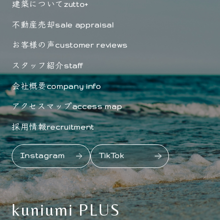
建築について
zutto+
不動産売却
sale appraisal
お客様の声
customer reviews
スタッフ紹介
staff
会社概要
company info
アクセスマップ
access map
採用情報
recruitment
Instagram
TikTok
kuniumi PLUS