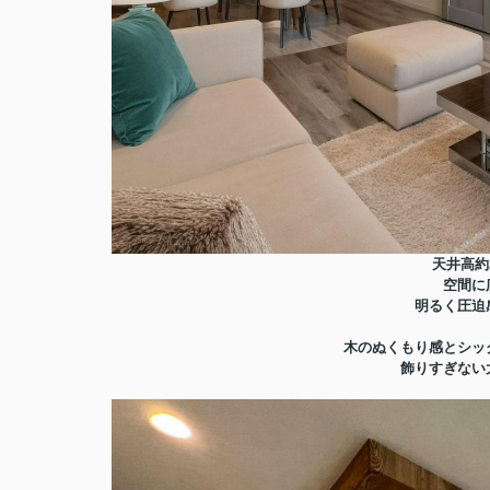
天井高約
空間に
明るく圧迫
木のぬくもり感とシッ
飾りすぎない