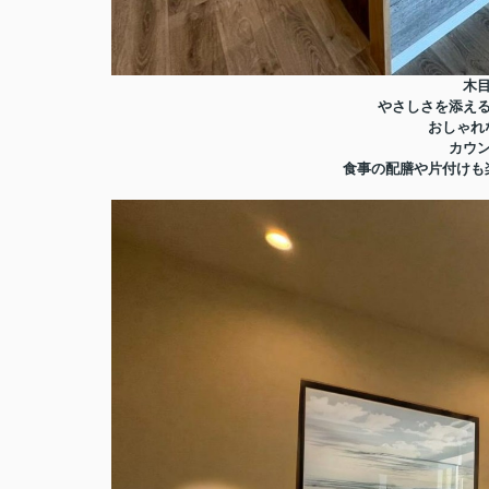
木
やさしさを添え
おしゃれ
カウ
食事の配膳や片付けも