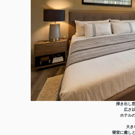
掃き出し
広さ
ホテル
大き
寝室に癒し