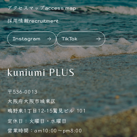
アクセスマップ
access map
採用情報
recruitment
Instagram
TikTok
kuniumi PLUS
〒536-0013
大阪府大阪市城東区
鴫野東1丁目12-15鷲見ビル 101
定休日：火曜日・水曜日
営業時間：am10:00～pm8:00