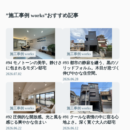
”施工事例 works”おすすめ記事
施工事例 works
施工事例 works
#94 モノトーンの美学。静けさ
#93 都市の静寂を纏う、黒のソ
に包まれるモダン邸宅
リッドフォルム。木目が息づく
伸びやかな住空間。
2026.07.02
2026.06.28
施工事例 works
施工事例 works
#92 圧倒的な開放感。光と風を
#91 クールな表情の中に宿る心
感じる爽やかな住まい
地よさ。深く寛ぐ大人の邸宅
2026.06.22
2026.06.12