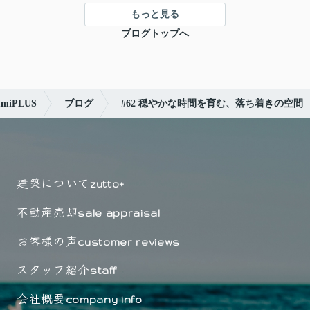
もっと見る
ブログトップへ
iPLUS
ブログ
#62 穏やかな時間を育む、落ち着きの空間
建築について
zutto+
不動産売却
sale appraisal
お客様の声
customer reviews
スタッフ紹介
staff
会社概要
company info