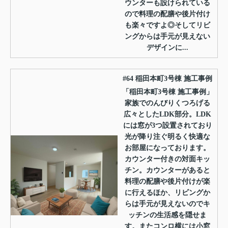
ウンターも設けられている
ので料理の配膳や後片付け
も楽々ですよ◎そしてリビ
ングからは手元が見えない
デザインに...
#64 稲田本町3号棟 施工事例
「稲田本町3号棟 施工事例」
家族でのんびりくつろげる
広々としたLDK部分。LDK
には窓が3つ設置されており
光が降り注ぐ明るく快適な
お部屋になっております。
カウンター付きの対面キッ
チン。カウンターがあると
料理の配膳や後片付けが楽
に行えるほか、リビングか
らは手元が見えないのでキ
ッチンの生活感を隠せま
す。またコンロ横には小窓