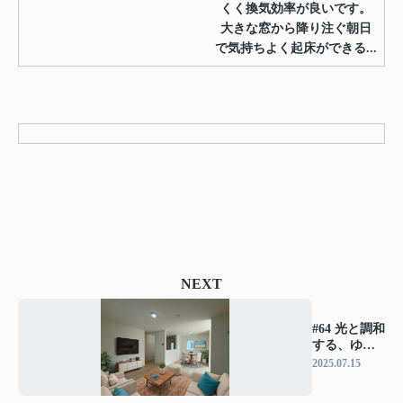
くく換気効率が良いです。
大きな窓から降り注ぐ朝日
で気持ちよく起床ができる...
NEXT
#64 光と調和
する、ゆと
りのある住
2025.07.15
空間