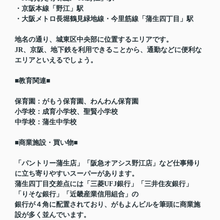
・京阪本線「野江」駅
・大阪メトロ長堀鶴見緑地線・今里筋線「蒲生四丁目」駅
地名の通り、城東区中央部に位置するエリアです。
JR、京阪、地下鉄を利用できることから、通勤などに便利な
エリアといえるでしょう。
■教育関連■
保育園：がもう保育園、わんわん保育園
小学校：成育小学校、聖賢小学校
中学校：蒲生中学校
■商業施設・買い物■
「パントリー蒲生店」「阪急オアシス野江店」など仕事帰り
に立ち寄りやすいスーパーがあります。
蒲生四丁目交差点には「三菱UFJ銀行」「三井住友銀行」
「りそな銀行」「近畿産業信用組合」の
銀行が４角に配置されており、がもよんビルを筆頭に商業施
設が多く並んでいます。