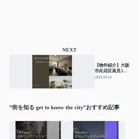
NEXT
【物件紹介】大阪
市此花区高見3丁
目～建築条件付き
2024.10.14
売土地～
”街を知る get to know the city”おすすめ記事