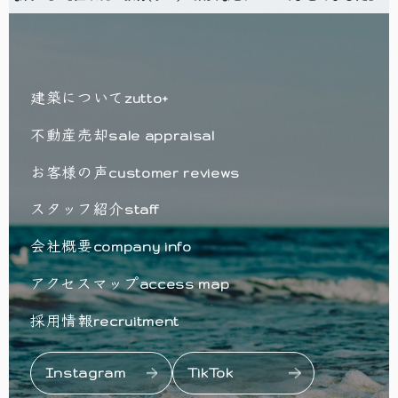
建築について
zutto+
不動産売却
sale appraisal
お客様の声
customer reviews
スタッフ紹介
staff
会社概要
company info
アクセスマップ
access map
採用情報
recruitment
Instagram
TikTok