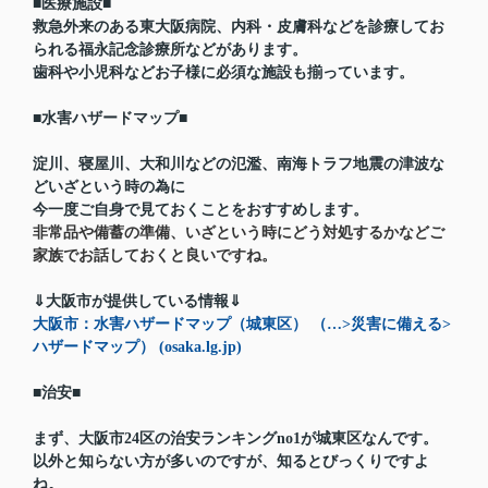
■医療施設■
救急外来のある東大阪病院、内科・皮膚科などを診療してお
られる福永記念診療所などがあります。
歯科や小児科などお子様に必須な施設も揃っています。
■水害ハザードマップ■
淀川、寝屋川、大和川などの氾濫、南海トラフ地震の津波な
どいざという時の為に
今一度ご自身で見ておくことをおすすめします。
非常品や備蓄の準備、いざという時にどう対処するかなどご
家族でお話しておくと良いですね。
⇓大阪市が提供している情報⇓
大阪市：水害ハザードマップ（城東区） （…>災害に備える>
ハザードマップ） (osaka.lg.jp)
■治安■
まず、大阪市24区の治安ランキングno1が城東区なんです。
以外と知らない方が多いのですが、知るとびっくりですよ
ね。