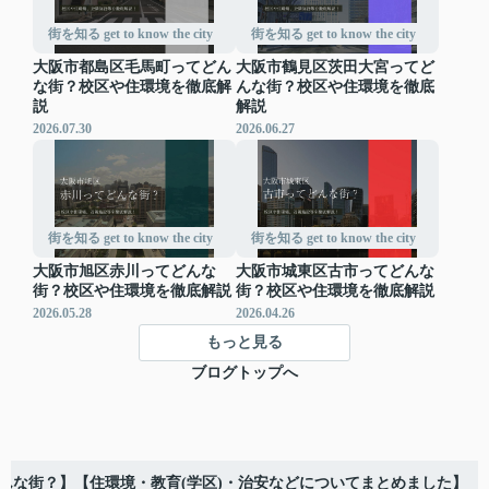
街を知る get to know the city
街を知る get to know the city
大阪市都島区毛馬町ってどん
大阪市鶴見区茨田大宮ってど
な街？校区や住環境を徹底解
んな街？校区や住環境を徹底
説
解説
2026.07.30
2026.06.27
街を知る get to know the city
街を知る get to know the city
大阪市旭区赤川ってどんな
大阪市城東区古市ってどんな
街？校区や住環境を徹底解説
街？校区や住環境を徹底解説
2026.05.28
2026.04.26
もっと見る
ブログトップへ
んな街？】【住環境・教育(学区)・治安などについてまとめました】