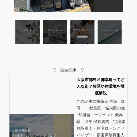
▽ 関連記事 ▽
大阪市都島区御幸町ってど
んな街？校区や住環境を徹
底解説
この記事の執筆者 里深 隆
司 都島区・城東区の売
却担当エージェント 業界
歴 10年 保有資格：宅地建
物取引士・住宅ローンアド
バイザー・損害保険募集人