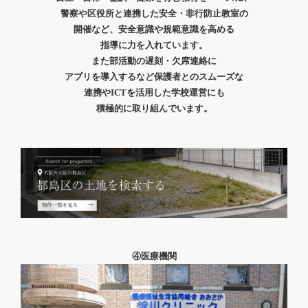
警察や区役所と連携した
安全・
非行防止教室の
開催など、
安全意識や
規範意識を高める
指導に
力を入れています。
また部活動の遅刻・欠席連絡に
アプリを導入するなど
保護者とのスムーズな
連携やICTを活用した
学校運営にも
積極的に取り組んでいます。
④医療機関