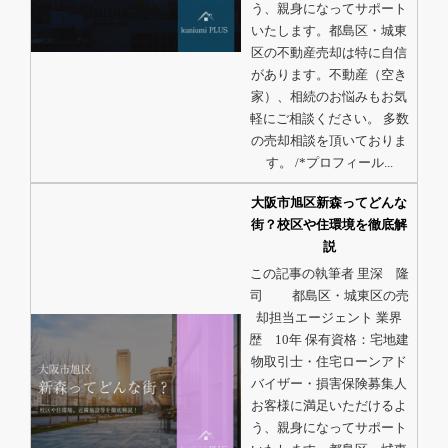
う、親身になってサポート
いたします。都島区・城東
区の不動産売却は特に自信
があります。不動産（空き
家）、相続のお悩みもお気
軽にご相談ください。 多数
の売却相談を頂いておりま
す。 /*プロフィール...
大阪市旭区新森ってどんな
街？校区や住環境を徹底解
説
この記事の執筆者 里深 隆
司 都島区・城東区の売
却担当エージェント 業界
歴 10年 保有資格：宅地建
物取引士・住宅ローンアド
バイザー・損害保険募集人
お客様に満足いただけるよ
う、親身になってサポート