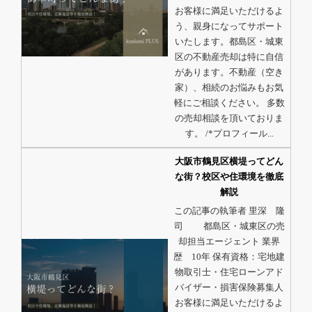
お客様に満足いただけるよ
う、親身になってサポート
いたします。都島区・城東
区の不動産売却は特に自信
があります。不動産（空き
家）、相続のお悩みもお気
軽にご相談ください。 多数
の売却相談を頂いておりま
す。 /*プロフィール...
大阪市鶴見区横堤ってどん
な街？校区や住環境を徹底
解説
この記事の執筆者 里深 隆
司 都島区・城東区の売
却担当エージェント 業界
歴 10年 保有資格：宅地建
物取引士・住宅ローンアド
バイザー・損害保険募集人
お客様に満足いただけるよ