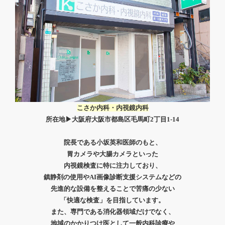
こさか内科・内視鏡内科
所在地▶
大阪府大阪市都島区毛馬町2丁目1-14
院長である小坂英和医師のもと、
胃カメラや大腸カメラといった
内視鏡検査に特に注力しており、
鎮静剤の使用やAI画像診断支援システムなどの
先進的な設備を整えることで苦痛の少ない
「快適な検査」を目指しています。
また、専門である消化器領域だけでなく、
地域のかかりつけ医として一般内科診療や