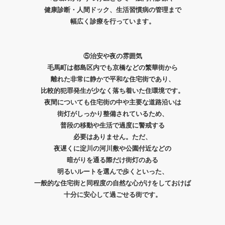
健康診断・人間ドック、生活習慣病の管理まで
幅広く診療を行っています。
⑤治安や夜の雰囲気
毛馬町は都島区内でも京橋などの
繁華街から
離れた
非常に静かで平和な住宅街であり、
比較的犯罪発生が少なく
落ち着いた住環境です。
夜間についても住宅街の中や主要な道路沿いは
街灯がしっかり整備されているため、
普段の移動や生活で過度に
警戒する
必要はありません。
ただ、
夜遅くに淀川の河川敷や
公園付近などの
暗がりを通る際だけ
街灯のある
明るいルートを選んで歩くといった、
一般的な住宅街と同程度の自然な心がけを
しておけば
十分に安心して過ごせる街です。