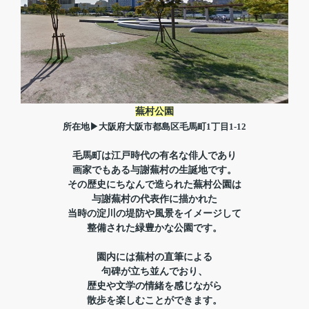
蕪村公園
所在地▶大阪府大阪市都島区毛馬町1丁目1-12
毛馬町は江戸時代の有名な俳人であり
画家でもある与謝蕪村の生誕地です。
その歴史にちなんで造られた
蕪村公園は
与謝蕪村の代表作に描かれた
当時の淀川の堤防や
風景をイメージして
整備された緑豊かな公園です。
園内には蕪村の直筆による
句碑が立ち並んでおり、
歴史や文学の情緒を感じながら
散歩を楽しむことができます。