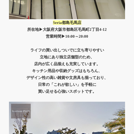
Seria都島毛馬店
所在地▶大阪府大阪市都島区毛馬町2丁目4-12
営業時間▶10:00～20:00
ライフの買い出しついでに
立ち寄りやすい
立地にあり
独立店舗型のため、
店内が広く
品揃えも
充実しています。
キッチン用品や収納グッズはもちろん、
デザイン性の高い雑貨や文房具も揃っており、
日常の「これが欲しい」を手軽に
買い足せる心強いスポットです。