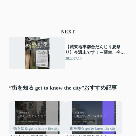
NEXT
【城東地車聯合だんじり夏祭
り】今週末です！～蒲生、今福
西之町、東之町、中之町、南之
2022.07.15
町、天王田、永田町、鴫野西之
町、中浜、諏訪～
”街を知る get to know the city”おすすめ記事
街を知る get to know the city
街を知る get to know the city