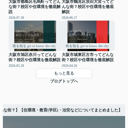
大阪市都島区毛馬町ってどん
大阪市鶴見区茨田大宮ってど
な街？校区や住環境を徹底解
んな街？校区や住環境を徹底
説
解説
2026.07.30
2026.06.27
街を知る get to know the city
街を知る get to know the city
大阪市旭区赤川ってどんな
大阪市城東区古市ってどんな
街？校区や住環境を徹底解説
街？校区や住環境を徹底解説
2026.05.28
2026.04.26
もっと見る
ブログトップへ
んな街？】【住環境・教育(学区)・治安などについてまとめました】