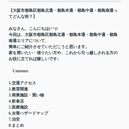
【大阪市都島区都島北通
・都島本通・都島中通・都島南通
っ
てどんな街？】
みなさん、こんにちは(^^)!
今回は、大阪市都島区都島北通・都島本通・都島中通・都島
南通エリアについて、
簡単にご紹介させていただこうと思います。
家を買いたい・借りたい方や、これから引っ越しされる方の
お役に立てれば嬉しいです♪
Contents
1.交通アクセス
2.教育関連
3.商業施設・買い物
4.飲食店
5.医療施設
6.水害ハザードマップ
7.治安
8.まとめ