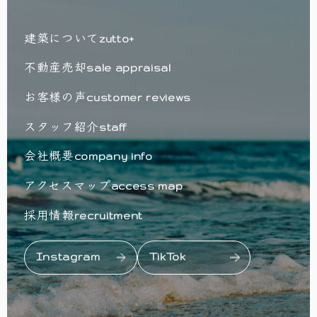
建築について
zutto+
不動産売却
sale appraisal
お客様の声
customer reviews
スタッフ紹介
staff
会社概要
company info
アクセスマップ
access map
採用情報
recruitment
Instagram
TikTok