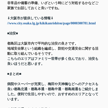
非常品や備蓄の準備、いざという時にどう対処するかなどご
家族でお話しておくと良いですね。
⇓大阪市が提供している情報⇓
//www.city.osaka.lg.jp/kikikanrishitsu/page/0000300781.html
■治安■
都島区は大阪市内で平均的な治安の良さです。
地域安全隊という組織を編成し、
防犯や交通安全に関する活
動に取り組んでいるそうです。
こちらの
エリアはファミリー世帯が多く住んでおり、治安も
良いほうだと思います。
■まとめ■
病院やスーパーが充実し、梅田や天神橋などへのアクセスも
良い都島北通・都島本通・都島中通・都島南通をご紹介しま
した。便利で生活しやすいので、おすすめのエリアとなって
います。