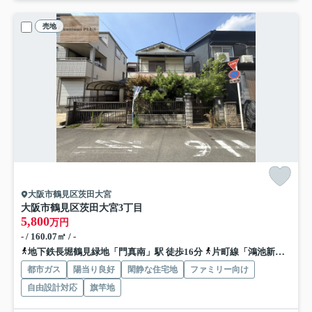
売地
大阪市鶴見区茨田大宮
大阪市鶴見区茨田大宮3丁目
5,800
万円
- / 160.07㎡ / -
地下鉄長堀鶴見緑地「門真南」駅 徒歩16分
片町線「鴻池新田」駅 徒歩20分
都市ガス
陽当り良好
閑静な住宅地
ファミリー向け
自由設計対応
旗竿地