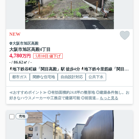
NEW
大阪市旭区高殿
大阪市旭区高殿4丁目
4,780
万円
5月10日 値下げ
- / 86.62㎡ / -
地下鉄谷町線「関目高殿」駅 徒歩4分
地下鉄今里筋線「関目成育」駅 徒歩9分
都市ガス
閑静な住宅地
自由設計対応
公共下水
≪おすすめポイント≫ ◎有効面積約24.8坪の整形地 ◎建築条件無し。お
好きなハウスメーカーや工務店で建築可能 ◎前面道...
もっと見る
売地