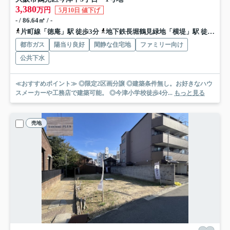
3,380
万円
5月10日 値下げ
- / 86.64㎡ / -
片町線「徳庵」駅 徒歩3分
地下鉄長堀鶴見緑地「横堤」駅 徒歩24分
都市ガス
陽当り良好
閑静な住宅地
ファミリー向け
公共下水
≪おすすめポイント≫ ◎限定2区画分譲 ◎建築条件無し。お好きなハウ
スメーカーや工務店で建築可能。 ◎今津小学校徒歩4分...
もっと見る
売地