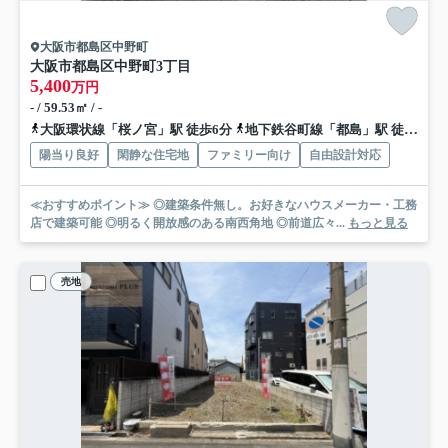
大阪市都島区中野町
大阪市都島区中野町3丁目
5,400
万円
- / 59.53㎡ / -
大阪環状線「桜ノ宮」駅 徒歩6分
地下鉄谷町線「都島」駅 徒歩12分
陽当り良好
閑静な住宅地
ファミリー向け
自由設計対応
≪おすすめポイント≫ ◎建築条件無し。お好きなハウスメーカー・工務
店で建築可能 ◎明るく開放感のある南西角地 ◎前道広々...
もっと見る
売地