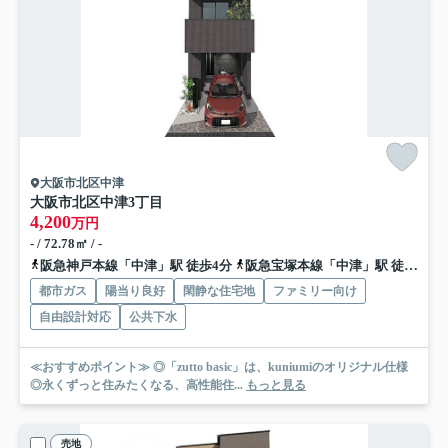
大阪市北区中津
大阪市北区中津3丁目
4,200
万円
- / 72.78㎡ / -
阪急神戸本線「中津」駅 徒歩4分
阪急宝塚本線「中津」駅 徒歩4分
都市ガス
陽当り良好
閑静な住宅地
ファミリー向け
自由設計対応
公共下水
≪おすすめポイント≫ ◎「zutto basic」は、kuniumiのオリジナル仕様
◎永くずっと住みたくなる、高性能住...
もっと見る
売地