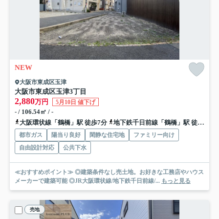
NEW
大阪市東成区玉津
大阪市東成区玉津3丁目
2,880
万円
5月10日 値下げ
- / 106.54㎡ / -
大阪環状線「鶴橋」駅 徒歩7分
地下鉄千日前線「鶴橋」駅 徒歩7分
都市ガス
陽当り良好
閑静な住宅地
ファミリー向け
自由設計対応
公共下水
≪おすすめポイント≫ ◎建築条件なし売土地。お好きな工務店やハウス
メーカーで建築可能 ◎JR大阪環状線/地下鉄千日前線/...
もっと見る
売地