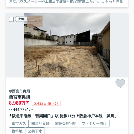
きなハウスメーカーや工務店で建築可能 ◎前道広々6ｍ。...
もっと見る
売地
西宮市奥畑
西宮市奥畑
8,980
万円
5月25日 値下げ
- / 444.77㎡ / -
阪急甲陽線「苦楽園口」駅 徒歩11分
阪急神戸本線「夙川」駅 徒歩20分
都市ガス
陽当り良好
閑静な住宅地
ファミリー向け
旗竿地
公共下水