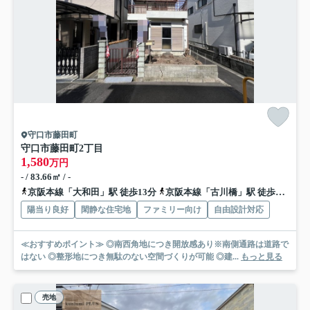
守口市藤田町
守口市藤田町2丁目
1,580
万円
- / 83.66㎡ / -
京阪本線「大和田」駅 徒歩13分
京阪本線「古川橋」駅 徒歩15分
陽当り良好
閑静な住宅地
ファミリー向け
自由設計対応
≪おすすめポイント≫ ◎南西角地につき開放感あり※南側通路は道路で
はない ◎整形地につき無駄のない空間づくりが可能 ◎建...
もっと見る
売地