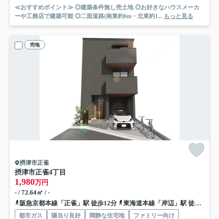
≪おすすめポイント≫ ◎建築条件無し売土地 ◎お好きなハウスメーカ
ーや工務店で建築可能 ◎二面道路(南東約6m・北東約1...
もっと見る
売地
摂津市正雀
摂津市正雀4丁目
1,980
万円
- / 72.64㎡ / -
阪急京都本線「正雀」駅 徒歩12分
東海道本線「岸辺」駅 徒歩19分
都市ガス
陽当り良好
閑静な住宅地
ファミリー向け