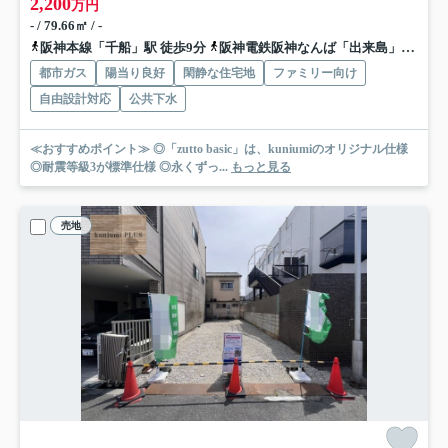
2,200
万円
- / 79.66㎡ / -
阪神本線「千船」駅 徒歩9分
阪神電鉄阪神なんば「出来島」駅 徒歩9分
都市ガス
陽当り良好
閑静な住宅地
ファミリー向け
自由設計対応
公共下水
≪おすすめポイント≫ ◎「zutto basic」は、kuniumiのオリジナル仕様
◎耐震等級3が標準仕様 ◎永くずっ...
もっと見る
売地