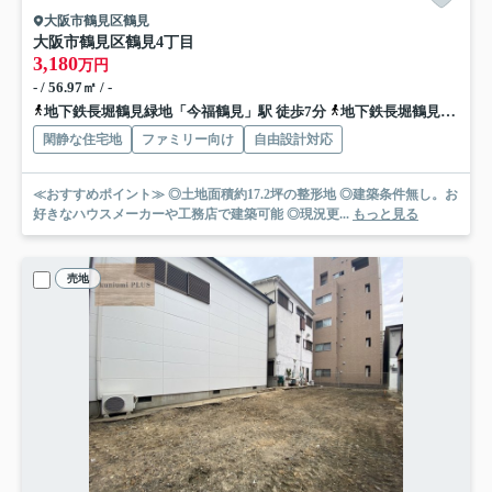
大阪市鶴見区鶴見
大阪市鶴見区鶴見4丁目
3,180
万円
- / 56.97㎡ / -
地下鉄長堀鶴見緑地「今福鶴見」駅 徒歩7分
地下鉄長堀鶴見緑地「横堤」駅 徒歩17分
閑静な住宅地
ファミリー向け
自由設計対応
≪おすすめポイント≫ ◎土地面積約17.2坪の整形地 ◎建築条件無し。お
好きなハウスメーカーや工務店で建築可能 ◎現況更...
もっと見る
売地