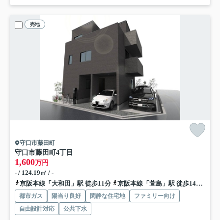
売地
守口市藤田町
守口市藤田町4丁目
1,600
万円
- / 124.19㎡ / -
京阪本線「大和田」駅 徒歩11分
京阪本線「萱島」駅 徒歩14分
京
都市ガス
陽当り良好
閑静な住宅地
ファミリー向け
自由設計対応
公共下水