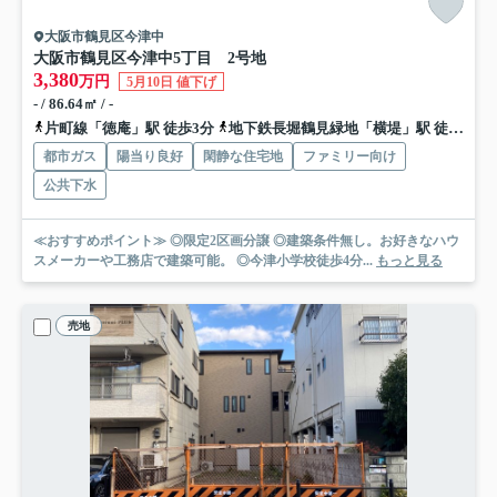
大阪市鶴見区今津中
大阪市鶴見区今津中5丁目 2号地
3,380
万円
5月10日 値下げ
- / 86.64㎡ / -
片町線「徳庵」駅 徒歩3分
地下鉄長堀鶴見緑地「横堤」駅 徒歩24分
都市ガス
陽当り良好
閑静な住宅地
ファミリー向け
公共下水
≪おすすめポイント≫ ◎限定2区画分譲 ◎建築条件無し。お好きなハウ
スメーカーや工務店で建築可能。 ◎今津小学校徒歩4分...
もっと見る
売地