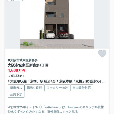
大阪市城東区新喜多
大阪市城東区新喜多1丁目
4,600
万円
- / 63.22㎡ / -
大阪環状線「京橋」駅 徒歩4分
京阪本線「京橋」駅 徒歩5分
地下鉄
都市ガス
陽当り良好
ファミリー向け
自由設計対応
公共下水
≪おすすめポイント≫ ◎「zutto basic」は、kuniumiのオリジナル仕様
◎永くずっと住みたくなる、高性能住...
もっと見る