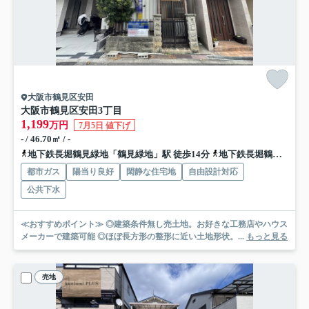
大阪市鶴見区安田
大阪市鶴見区安田3丁目
1,199
万円
7月5日 値下げ
- / 46.70㎡ / -
地下鉄長堀鶴見緑地「鶴見緑地」駅 徒歩14分
地下鉄長堀鶴見緑地「門真南」駅 徒歩15分
都市ガス
陽当り良好
閑静な住宅地
自由設計対応
公共下水
≪おすすめポイント≫ ◎建築条件無し売土地。お好きな工務店やハウス
メーカーで建築可能 ◎ほぼ長方形の整形に近い土地形状。...
もっと見る
売地