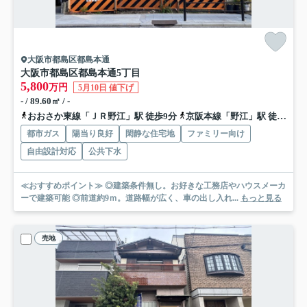
大阪市都島区都島本通
大阪市都島区都島本通5丁目
5,800
万円
5月10日 値下げ
- / 89.60㎡ / -
おおさか東線「ＪＲ野江」駅 徒歩9分
京阪本線「野江」駅 徒歩11分
都市ガス
陽当り良好
閑静な住宅地
ファミリー向け
自由設計対応
公共下水
≪おすすめポイント≫ ◎建築条件無し。お好きな工務店やハウスメーカ
ーで建築可能 ◎前道約9ｍ。道路幅が広く、車の出し入れ...
もっと見る
売地