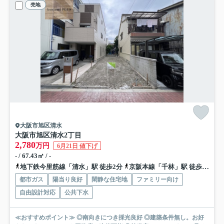
売地
大阪市旭区清水
大阪市旭区清水2丁目
2,780
万円
6月21日 値下げ
- / 67.43㎡ / -
地下鉄今里筋線「清水」駅 徒歩2分
京阪本線「千林」駅 徒歩8分
都市ガス
陽当り良好
閑静な住宅地
ファミリー向け
自由設計対応
公共下水
≪おすすめポイント≫ ◎南向きにつき採光良好 ◎建築条件無し。お好