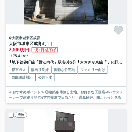
大阪市城東区成育
大阪市城東区成育4丁目
2,980
万円
8月1日 値下げ
- / 75.41㎡ / -
地下鉄谷町線「野江内代」駅 徒歩5分
おおさか東線「ＪＲ野江」駅 徒歩6分
都市ガス
陽当り良好
閑静な住宅地
ファミリー向け
自由設計対応
公共下水
≪おすすめポイント≫ ◎建築条件無し土地。お好きな工務店やハウスメ
ーカーで建築可能 ◎2方向接道で日当たり・通風良好。開...
もっと見る
売地