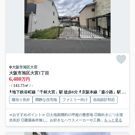
大阪市旭区大宮
大阪市旭区大宮1丁目
6,480
万円
- / 142.75㎡ / -
地下鉄谷町線「千林大宮」駅 徒歩8分
京阪本線「森小路」駅 徒歩10分
陽当り良好
閑静な住宅地
ファミリー向け
自由設計対応
≪おすすめポイント≫ ◎土地面積約43坪超の整形地 ◎南向きにつき採
光良好 ◎建築条件無し。お好きなハウスメーカーや工務...
もっと見る