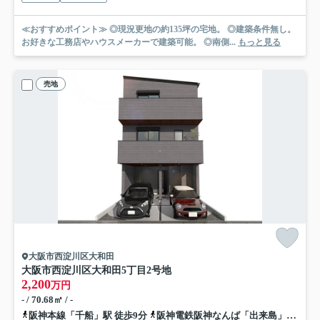
≪おすすめポイント≫ ◎現況更地の約135坪の宅地。 ◎建築条件無し。
お好きな工務店やハウスメーカーで建築可能。 ◎南側...
もっと見る
売地
大阪市西淀川区大和田
大阪市西淀川区大和田5丁目
2号地
2,200
万円
- / 70.68㎡ / -
阪神本線「千船」駅 徒歩9分
阪神電鉄阪神なんば「出来島」駅 徒歩9分