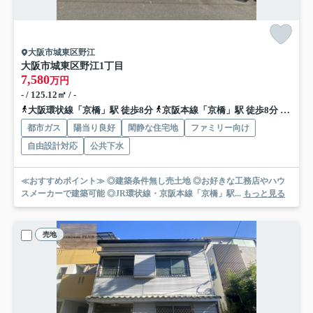
大阪市城東区野江
大阪市城東区野江1丁目
7,580
万円
- / 125.12㎡ / -
大阪環状線「京橋」駅 徒歩8分
京阪本線「京橋」駅 徒歩8分
地下鉄
都市ガス
陽当り良好
閑静な住宅地
ファミリー向け
自由設計対応
公共下水
≪おすすめポイント≫ ◎建築条件無し売土地 ◎お好きな工務店やハウ
スメーカーで建築可能 ◎JR環状線・京阪本線「京橋」駅...
もっと見る
売地