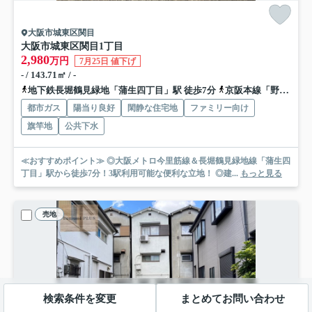
大阪市城東区関目
大阪市城東区関目1丁目
2,980
万円
7月25日 値下げ
- / 143.71㎡ / -
地下鉄長堀鶴見緑地「蒲生四丁目」駅 徒歩7分
京阪本線「野江」駅 徒歩8分
都市ガス
陽当り良好
閑静な住宅地
ファミリー向け
旗竿地
公共下水
≪おすすめポイント≫ ◎大阪メトロ今里筋線＆長堀鶴見緑地線「蒲生四
丁目」駅から徒歩7分！3駅利用可能な便利な立地！ ◎建...
もっと見る
売地
検索条件を変更
まとめてお問い合わせ