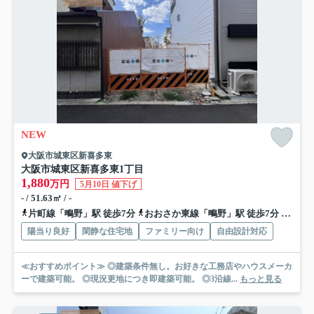
NEW
大阪市城東区新喜多東
大阪市城東区新喜多東1丁目
1,880
万円
5月10日 値下げ
- / 51.63㎡ / -
片町線「鴫野」駅 徒歩7分
おおさか東線「鴫野」駅 徒歩7分
地下鉄
陽当り良好
閑静な住宅地
ファミリー向け
自由設計対応
≪おすすめポイント≫ ◎建築条件無し。お好きな工務店やハウスメーカ
ーで建築可能。 ◎現況更地につき即建築可能。 ◎3沿線...
もっと見る