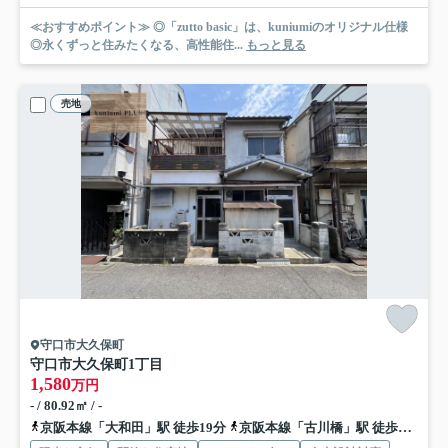
≪おすすめポイント≫ ◎「zutto basic」は、kuniumiのオリジナル仕様
◎永くずっと住みたくなる、高性能住...
もっと見る
売地
守口市大久保町
守口市大久保町1丁目
1,580
万円
- / 80.92㎡ / -
京阪本線「大和田」駅 徒歩19分
京阪本線「古川橋」駅 徒歩21分