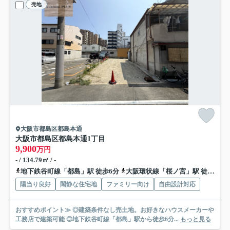
売地
大阪市都島区都島本通
大阪市都島区都島本通1丁目
9,900
万円
- / 134.79㎡ / -
地下鉄谷町線「都島」駅 徒歩6分
大阪環状線「桜ノ宮」駅 徒歩8分
陽当り良好
閑静な住宅地
ファミリー向け
自由設計対応
おすすめポイント≫ ◎建築条件なし売土地。お好きなハウスメーカーや
工務店で建築可能 ◎地下鉄谷町線「都島」駅から徒歩6分...
もっと見る