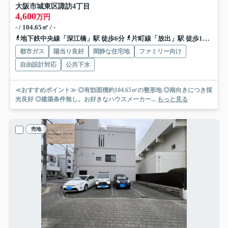
大阪市城東区諏訪4丁目
4,600
万円
- / 104.65㎡ / -
地下鉄中央線「深江橋」駅 徒歩6分
片町線「放出」駅 徒歩14分
お
都市ガス
陽当り良好
閑静な住宅地
ファミリー向け
自由設計対応
公共下水
≪おすすめポイント≫ ◎有効面積約104.65㎡の整形地 ◎南向きにつき採
光良好 ◎建築条件無し。お好きなハウスメーカー...
もっと見る
売地