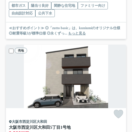
都市ガス
陽当り良好
閑静な住宅地
ファミリー向け
自由設計対応
公共下水
≪おすすめポイント≫ ◎「zutto basic」は、kuniumiのオリジナル仕様
◎耐震等級3が標準仕様 ◎永くずっ...
もっと見る
売地
大阪市西淀川区大和田
大阪市西淀川区大和田5丁目
1号地