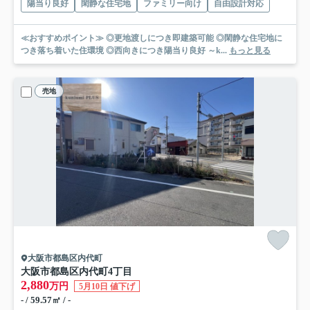
陽当り良好
閑静な住宅地
ファミリー向け
自由設計対応
≪おすすめポイント≫ ◎更地渡しにつき即建築可能 ◎閑静な住宅地に
つき落ち着いた住環境 ◎西向きにつき陽当り良好 ～k...
もっと見る
売地
大阪市都島区内代町
大阪市都島区内代町4丁目
2,880
万円
5月10日 値下げ
- / 59.57㎡ / -