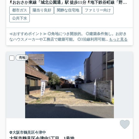
おおさか東線「城北公園通」駅 徒歩11分
地下鉄谷町線「野江内代」駅 徒歩13分
都市ガス
陽当り良好
閑静な住宅地
ファミリー向け
公共下水
≪おすすめポイント≫ ◎角地につき開放的。 ◎建築条件無し。お好き
なハウスメーカーや工務店で建築可能。 ◎3沿線利用可能...
もっと見る
売地
大阪市鶴見区今津中
大阪市鶴見区今津中5丁目 1号地