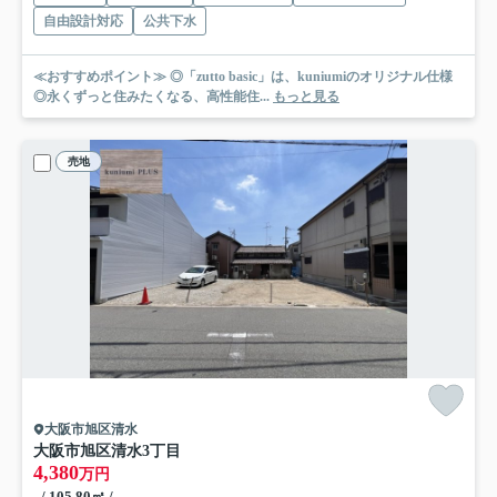
自由設計対応
公共下水
≪おすすめポイント≫ ◎「zutto basic」は、kuniumiのオリジナル仕様
◎永くずっと住みたくなる、高性能住...
もっと見る
売地
大阪市旭区清水
大阪市旭区清水3丁目
4,380
万円
- / 105.80㎡ / -