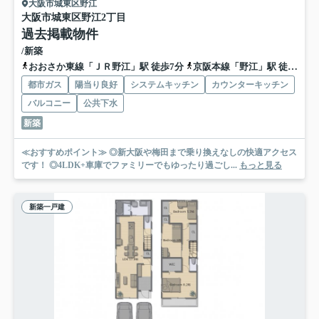
大阪市城東区野江
大阪市城東区野江2丁目
過去掲載物件
/新築
おおさか東線「ＪＲ野江」駅 徒歩7分
京阪本線「野江」駅 徒歩9分
都市ガス
陽当り良好
システムキッチン
カウンターキッチン
バルコニー
公共下水
新築
≪おすすめポイント≫ ◎新大阪や梅田まで乗り換えなしの快適アクセス
です！ ◎4LDK+車庫でファミリーでもゆったり過ごし...
もっと見る
新築一戸建