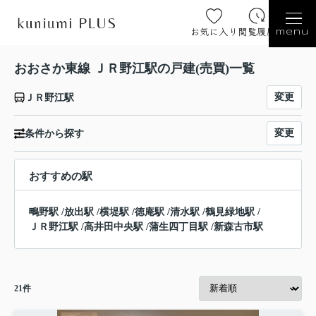
お気に入り
閲覧履歴
menu
おおさか東線 ＪＲ野江駅の戸建(売買)一覧
変更
ＪＲ野江駅
変更
条件から探す
おすすめの駅
鴫野駅
/
放出駅
/
横堤駅
/
徳庵駅
/
清水駅
/
鶴見緑地駅
/
ＪＲ野江駅
/
高井田中央駅
/
蒲生四丁目駅
/
新森古市駅
21
件