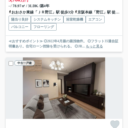
万円
- / 78.97㎡ / 3LDK /築4年
おおさか東線「ＪＲ野江」駅 徒歩3分
京阪本線「野江」駅 徒歩6分
陽当り良好
システムキッチン
浴室乾燥機
エアコン
バルコニー
フローリング
≪おすすめポイント≫ ◎2022年4月築の築浅物件。 ◎フラット35適合証
明書あり。住宅ローン控除を受けられる。 ◎JR...
もっと見る
中古一戸建