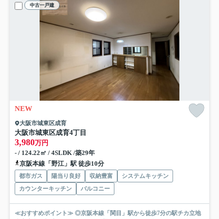
中古一戸建
NEW
大阪市城東区成育
大阪市城東区成育4丁目
3,980
万円
- / 124.22㎡ / 4SLDK /築29年
京阪本線「野江」駅 徒歩10分
都市ガス
陽当り良好
収納豊富
システムキッチン
カウンターキッチン
バルコニー
≪おすすめポイント≫ ◎京阪本線「関目」駅から徒歩7分の駅チカ立地