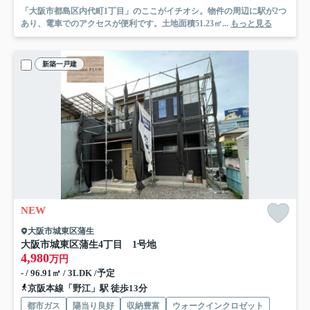
「大阪市都島区内代町1丁目」のここがイチオシ。物件の周辺に駅が2つ
あり、電車でのアクセスが便利です。土地面積51.23㎡...
もっと見る
新築一戸建
NEW
大阪市城東区蒲生
大阪市城東区蒲生4丁目 1号地
4,980
万円
- / 96.91㎡ / 3LDK /予定
京阪本線「野江」駅 徒歩13分
都市ガス
陽当り良好
収納豊富
ウォークインクロゼット