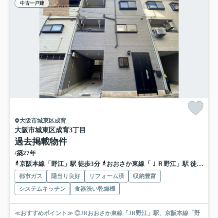
中古一戸建
大阪市城東区成育
大阪市城東区成育3丁目
過去掲載物件
/築27年
京阪本線「野江」駅 徒歩3分
おおさか東線「ＪＲ野江」駅 徒歩3分
都市ガス
陽当り良好
リフォーム済
収納豊富
システムキッチン
食器洗い乾燥機
≪おすすめポイント≫ ◎JRおおさか東線「JR野江」駅、京阪本線「野