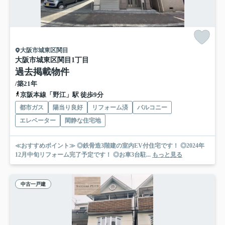
大阪市城東区関目
大阪市城東区関目1丁目
過去掲載物件
/築21年
京阪本線「野江」駅 徒歩9分
都市ガス
陽当り良好
リフォーム済
バルコニー
エレベーター
閑静な住宅地
≪おすすめポイント≫ ◎鉄骨造3階建の室内EV付住宅です！ ◎2024年
12月中旬リフォーム完了予定です！ ◎お車3台駐...
もっと見る
中古一戸建