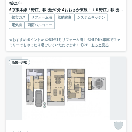
/築21年
京阪本線「野江」駅 徒歩7分
おおさか東線「ＪＲ野江」駅 徒歩7分
都市ガス
リフォーム済
収納豊富
システムキッチン
電気有
両面バルコニー
≪おすすめポイント≫ ◎R5年1月リフォーム済！ ◎4LDK+車庫でファ
ミリーでもゆったり過ごしていただけます！ ◎2F...
もっと見る
新築一戸建