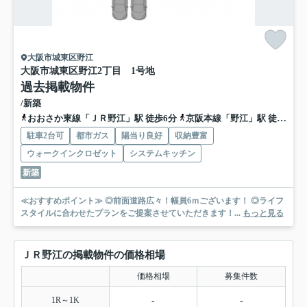
大阪市城東区野江
大阪市城東区野江2丁目 1号地
過去掲載物件
/新築
おおさか東線「ＪＲ野江」駅 徒歩6分
京阪本線「野江」駅 徒歩8分
駐車2台可
都市ガス
陽当り良好
収納豊富
ウォークインクロゼット
システムキッチン
新築
≪おすすめポイント≫ ◎前面道路広々！幅員6ｍございます！ ◎ライフ
スタイルに合わせたプランをご提案させていただきます！...
もっと見る
ＪＲ野江の掲載物件の価格相場
価格相場
募集件数
1R～1K
-
-