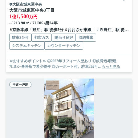
大阪市城東区中央
大阪市城東区中央3丁目
1
1,500
億
万円
- / 213.90㎡ / 7LDK /築54年
京阪本線「野江」駅 徒歩5分
おおさか東線「ＪＲ野江」駅 徒歩5分
駐車2台可
都市ガス
陽当り良好
収納豊富
システムキッチン
カウンターキッチン
≪おすすめポイント≫ ◎2022年リフォーム歴あり ◎鉄骨造4階建
7LDK+事務所で希少物件 ◎カーポート付。駐車2台可...
もっと見る
中古一戸建