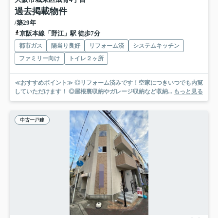
過去掲載物件
/築29年
京阪本線「野江」駅 徒歩7分
都市ガス
陽当り良好
リフォーム済
システムキッチン
ファミリー向け
トイレ２ヶ所
≪おすすめポイント≫ ◎リフォーム済みです！空家につきいつでも内覧
していただけます！ ◎屋根裏収納やガレージ収納など収納...
もっと見る
中古一戸建