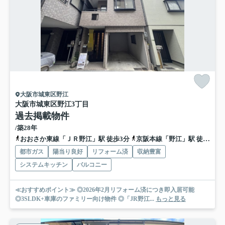
大阪市城東区野江
大阪市城東区野江3丁目
過去掲載物件
/築28年
おおさか東線「ＪＲ野江」駅 徒歩3分
京阪本線「野江」駅 徒歩5分
都市ガス
陽当り良好
リフォーム済
収納豊富
システムキッチン
バルコニー
≪おすすめポイント≫ ◎2026年2月リフォーム済につき即入居可能
◎3SLDK+車庫のファミリー向け物件 ◎「JR野江...
もっと見る