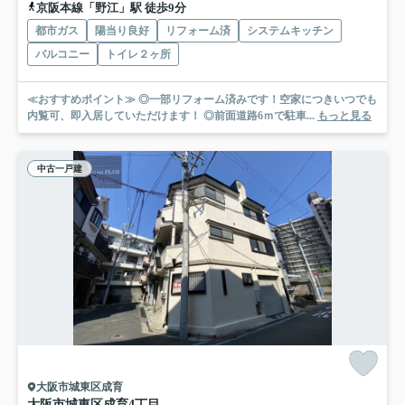
京阪本線「野江」駅 徒歩9分
都市ガス
陽当り良好
リフォーム済
システムキッチン
バルコニー
トイレ２ヶ所
≪おすすめポイント≫ ◎一部リフォーム済みです！空家につきいつでも
内覧可、即入居していただけます！ ◎前面道路6ｍで駐車...
もっと見る
中古一戸建
大阪市城東区成育
大阪市城東区成育4丁目