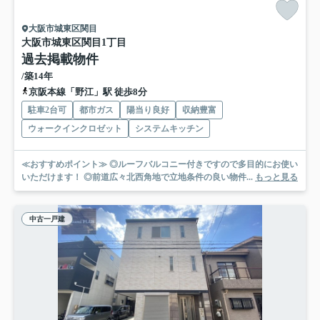
大阪市城東区関目
大阪市城東区関目1丁目
過去掲載物件
/築14年
京阪本線「野江」駅 徒歩8分
駐車2台可
都市ガス
陽当り良好
収納豊富
ウォークインクロゼット
システムキッチン
≪おすすめポイント≫ ◎ルーフバルコニー付きですので多目的にお使い
いただけます！ ◎前道広々北西角地で立地条件の良い物件...
もっと見る
中古一戸建