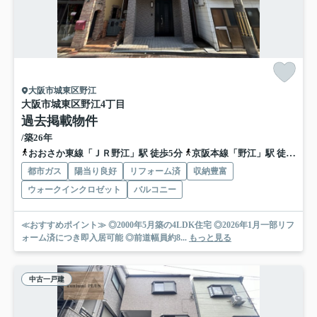
大阪市城東区野江
大阪市城東区野江4丁目
過去掲載物件
/築26年
おおさか東線「ＪＲ野江」駅 徒歩5分
京阪本線「野江」駅 徒歩7分
都市ガス
陽当り良好
リフォーム済
収納豊富
ウォークインクロゼット
バルコニー
≪おすすめポイント≫ ◎2000年5月築の4LDK住宅 ◎2026年1月一部リフ
ォーム済につき即入居可能 ◎前道幅員約8...
もっと見る
中古一戸建