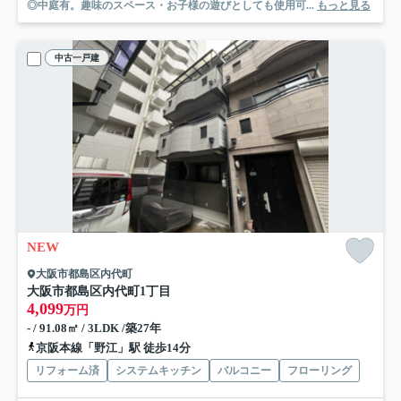
◎中庭有。趣味のスペース・お子様の遊びとしても使用可...
もっと見る
中古一戸建
NEW
大阪市都島区内代町
大阪市都島区内代町1丁目
4,099
万円
- / 91.08㎡ / 3LDK /築27年
京阪本線「野江」駅 徒歩14分
リフォーム済
システムキッチン
バルコニー
フローリング