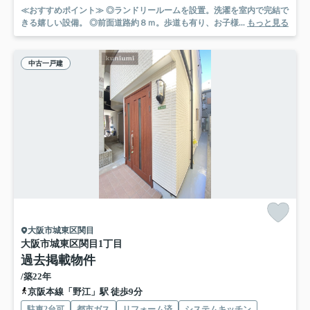
≪おすすめポイント≫ ◎ランドリールームを設置。洗濯を室内で完結で
きる嬉しい設備。 ◎前面道路約８ｍ。歩道も有り、お子様...
もっと見る
中古一戸建
大阪市城東区関目
大阪市城東区関目1丁目
過去掲載物件
/築22年
京阪本線「野江」駅 徒歩9分
駐車2台可
都市ガス
リフォーム済
システムキッチン