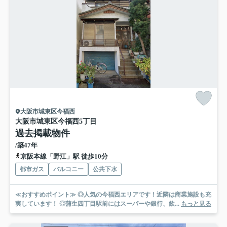
大阪市城東区今福西
大阪市城東区今福西5丁目
過去掲載物件
/築47年
京阪本線「野江」駅 徒歩10分
都市ガス
バルコニー
公共下水
≪おすすめポイント≫ ◎人気の今福西エリアです！近隣は商業施設も充
実しています！ ◎蒲生四丁目駅前にはスーパーや銀行、飲...
もっと見る