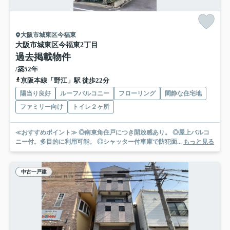
大阪市城東区今福東
大阪市城東区今福東2丁目
過去掲載物件
/築52年
京阪本線「野江」駅 徒歩22分
陽当り良好
ルーフバルコニー
フローリング
閑静な住宅地
ファミリー向け
トイレ２ヶ所
≪おすすめポイント≫ ◎南東角住戸につき開放感あり。 ◎屋上バルコ
ニー付。多目的に利用可能。 ◎シャッター付車庫で防犯面...
もっと見る
中古一戸建