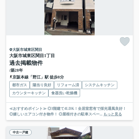
大阪市城東区関目
大阪市城東区関目1丁目
過去掲載物件
/築28年
京阪本線「野江」駅 徒歩8分
都市ガス
陽当り良好
リフォーム済
システムキッチン
カウンターキッチン
食器洗い乾燥機
≪おすすめポイント≫ ◎3階建て4LDK！全居室窓有で採光通風良好！
◎嬉しいエアコン付き物件！ ◎屋根付きの駐車スペー...
もっと見る
中古一戸建