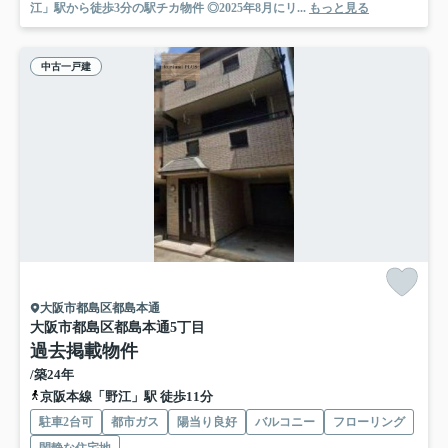
江」駅から徒歩3分の駅チカ物件 ◎2025年8月にリ...
もっと見る
中古一戸建
大阪市都島区都島本通
大阪市都島区都島本通5丁目
過去掲載物件
/築24年
京阪本線「野江」駅 徒歩11分
駐車2台可
都市ガス
陽当り良好
バルコニー
フローリング
閑静な住宅地