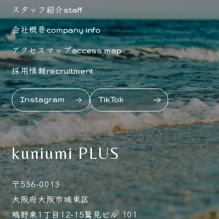
スタッフ紹介
staff
会社概要
company info
アクセスマップ
access map
採用情報
recruitment
Instagram
TikTok
kuniumi PLUS
〒536-0013
大阪府大阪市城東区
鴫野東1丁目12-15鷲見ビル 101