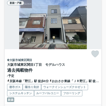
新築一戸建
大阪市城東区関目
大阪市城東区関目1丁目 モデルハウス
過去掲載物件
/予定
京阪本線「野江」駅 徒歩8分
おおさか東線「ＪＲ野江」駅 徒歩8分
都市ガス
陽当り良好
ウォークインシューズクロゼット
システムキッチン
ルーフバルコニー
フローリング
新築