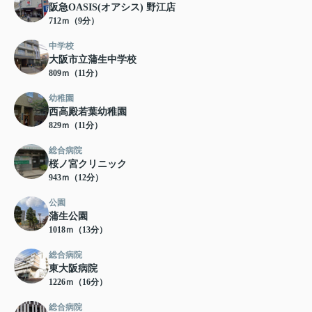
阪急OASIS(オアシス) 野江店
712ｍ（9分）
中学校
大阪市立蒲生中学校
809ｍ（11分）
幼稚園
西高殿若葉幼稚園
829ｍ（11分）
総合病院
桜ノ宮クリニック
943ｍ（12分）
公園
蒲生公園
1018ｍ（13分）
総合病院
東大阪病院
1226ｍ（16分）
総合病院