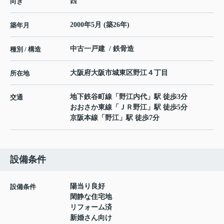
西
向き
2000年5月 (築26年)
築年月
中古一戸建 / 鉄骨造
種別 / 構造
大阪府
大阪市城東区
野江
４丁目
所在地
地下鉄谷町線
「
野江内代
」駅 徒歩3分
交通
おおさか東線
「
ＪＲ野江
」駅 徒歩5分
京阪本線
「
野江
」駅 徒歩7分
設備条件
陽当り良好
設備条件
閑静な住宅地
リフォーム済
新婚さん向け