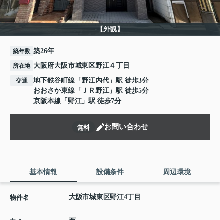
【外観】
築26年
築年数
大阪府大阪市城東区野江４丁目
所在地
地下鉄谷町線
「
野江内代
」駅 徒歩3分
交通
おおさか東線
「
ＪＲ野江
」駅 徒歩5分
京阪本線
「
野江
」駅 徒歩7分
お問い合わせ
無料
基本情報
設備条件
周辺環境
大阪市城東区野江4丁目
物件名