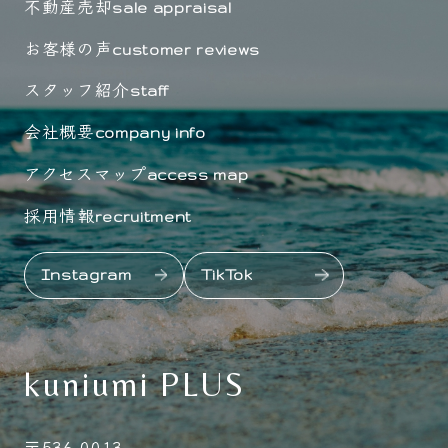
不動産売却
sale appraisal
お客様の声
customer reviews
スタッフ紹介
staff
会社概要
company info
アクセスマップ
access map
採用情報
recruitment
Instagram
TikTok
kuniumi PLUS
〒536-0013