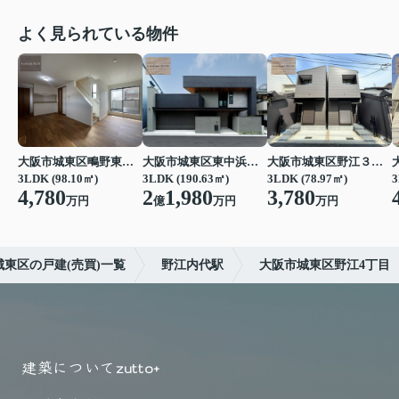
よく見られている物件
大阪市城東区鴫野東３丁目
大阪市城東区東中浜３丁目
大阪市城東区野江３丁目
3LDK (98.10㎡)
3LDK (190.63㎡)
3LDK (78.97㎡)
3
4,780
2
1,980
3,780
万円
億
万円
万円
城東区の戸建(売買)一覧
野江内代駅
大阪市城東区野江4丁目
建築について
zutto+