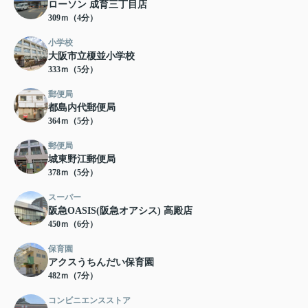
ローソン 成育三丁目店
309ｍ（4分）
小学校
大阪市立榎並小学校
333ｍ（5分）
郵便局
都島内代郵便局
364ｍ（5分）
郵便局
城東野江郵便局
378ｍ（5分）
スーパー
阪急OASIS(阪急オアシス) 高殿店
450ｍ（6分）
保育園
アクスうちんだい保育園
482ｍ（7分）
コンビニエンスストア